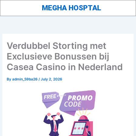
Skip
MEGHA HOSPTAL
Me
to
content
Verdubbel Storting met
Exclusieve Bonussen bij
Casea Casino in Nederland
By
admin_59ba26
/
July 2, 2026