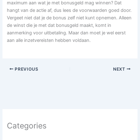
maximum aan wat je met bonusgeld mag winnen? Dat
hangt van de actie af, dus lees de voorwaarden goed door.
Vergeet niet dat je de bonus zelf niet kunt opnemen. Alleen
de winst die je met dat bonusgeld maakt, komt in
aanmerking voor uitbetaling. Maar dan moet je wel eerst
aan alle inzetvereisten hebben voldaan.
PREVIOUS
NEXT
Categories