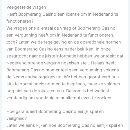
Veelgestelde vragen
Heeft Boomerang Casino een licentie om in Nederland te
functioneren?
We vragen ons allemaal de vraag of Boomerang Casino
een vergunning heeft om in Nederland te functioneren,
toch? Laten we de regelgeving en de operationele normen
van Boomerang Casino eens nader bekijken. In onze
speurtocht naar de juiste informatie hebben we ontdekt dat
Nederland strenge vergunningseisen stelt. Helaas heeft
Boomerang Casino momenteel geen vergunning volgens
de Nederlandse regelgeving. We hebben geprobeerd hun
strikte operationele normen te begrijpen, maar ze voldoen
nog niet aan de lokale criteria. Daarom is het wellicht
verstandig om voorlopig naar alternatieven te zoeken!
Hoe garandeert Boomerang Casino eerlijk spel en
veiligheid?
Laten we eens kijken hoe Boomerang Casino eerlijk spel en