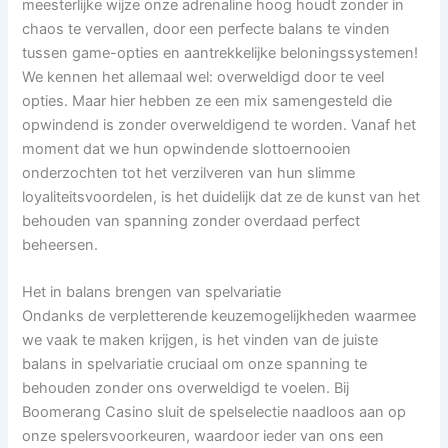
meesterlijke wijze onze adrenaline hoog houdt zonder in
chaos te vervallen, door een perfecte balans te vinden
tussen game-opties en aantrekkelijke beloningssystemen!
We kennen het allemaal wel: overweldigd door te veel
opties. Maar hier hebben ze een mix samengesteld die
opwindend is zonder overweldigend te worden. Vanaf het
moment dat we hun opwindende slottoernooien
onderzochten tot het verzilveren van hun slimme
loyaliteitsvoordelen, is het duidelijk dat ze de kunst van het
behouden van spanning zonder overdaad perfect
beheersen.
Het in balans brengen van spelvariatie
Ondanks de verpletterende keuzemogelijkheden waarmee
we vaak te maken krijgen, is het vinden van de juiste
balans in spelvariatie cruciaal om onze spanning te
behouden zonder ons overweldigd te voelen. Bij
Boomerang Casino sluit de spelselectie naadloos aan op
onze spelersvoorkeuren, waardoor ieder van ons een