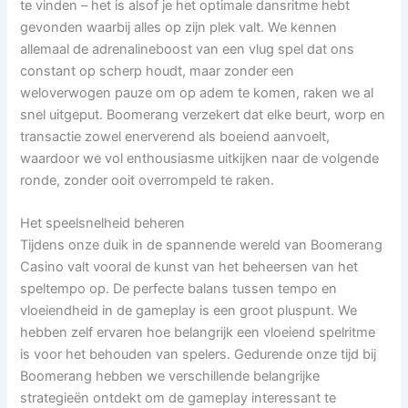
te vinden – het is alsof je het optimale dansritme hebt
gevonden waarbij alles op zijn plek valt. We kennen
allemaal de adrenalineboost van een vlug spel dat ons
constant op scherp houdt, maar zonder een
weloverwogen pauze om op adem te komen, raken we al
snel uitgeput. Boomerang verzekert dat elke beurt, worp en
transactie zowel enerverend als boeiend aanvoelt,
waardoor we vol enthousiasme uitkijken naar de volgende
ronde, zonder ooit overrompeld te raken.
Het speelsnelheid beheren
Tijdens onze duik in de spannende wereld van Boomerang
Casino valt vooral de kunst van het beheersen van het
speltempo op. De perfecte balans tussen tempo en
vloeiendheid in de gameplay is een groot pluspunt. We
hebben zelf ervaren hoe belangrijk een vloeiend spelritme
is voor het behouden van spelers. Gedurende onze tijd bij
Boomerang hebben we verschillende belangrijke
strategieën ontdekt om de gameplay interessant te