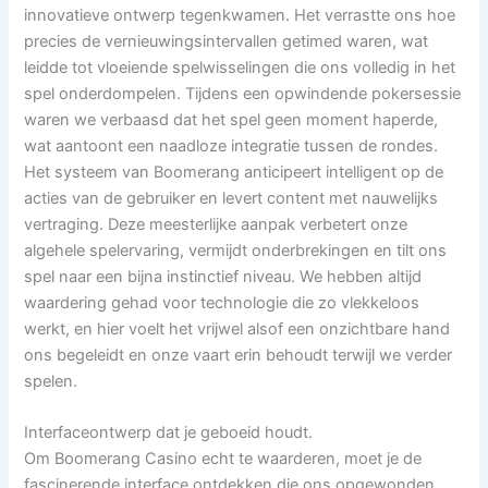
innovatieve ontwerp tegenkwamen. Het verrastte ons hoe
precies de vernieuwingsintervallen getimed waren, wat
leidde tot vloeiende spelwisselingen die ons volledig in het
spel onderdompelen. Tijdens een opwindende pokersessie
waren we verbaasd dat het spel geen moment haperde,
wat aantoont een naadloze integratie tussen de rondes.
Het systeem van Boomerang anticipeert intelligent op de
acties van de gebruiker en levert content met nauwelijks
vertraging. Deze meesterlijke aanpak verbetert onze
algehele spelervaring, vermijdt onderbrekingen en tilt ons
spel naar een bijna instinctief niveau. We hebben altijd
waardering gehad voor technologie die zo vlekkeloos
werkt, en hier voelt het vrijwel alsof een onzichtbare hand
ons begeleidt en onze vaart erin behoudt terwijl we verder
spelen.
Interfaceontwerp dat je geboeid houdt.
Om Boomerang Casino echt te waarderen, moet je de
fascinerende interface ontdekken die ons opgewonden