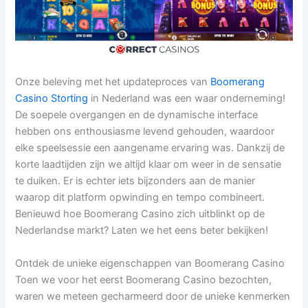
Onze beleving met het updateproces van
Boomerang
Casino Storting
in Nederland was een waar onderneming!
De soepele overgangen en de dynamische interface
hebben ons enthousiasme levend gehouden, waardoor
elke speelsessie een aangename ervaring was. Dankzij de
korte laadtijden zijn we altijd klaar om weer in de sensatie
te duiken. Er is echter iets bijzonders aan de manier
waarop dit platform opwinding en tempo combineert.
Benieuwd hoe Boomerang Casino zich uitblinkt op de
Nederlandse markt? Laten we het eens beter bekijken!
Ontdek de unieke eigenschappen van Boomerang Casino
Toen we voor het eerst Boomerang Casino bezochten,
waren we meteen gecharmeerd door de unieke kenmerken