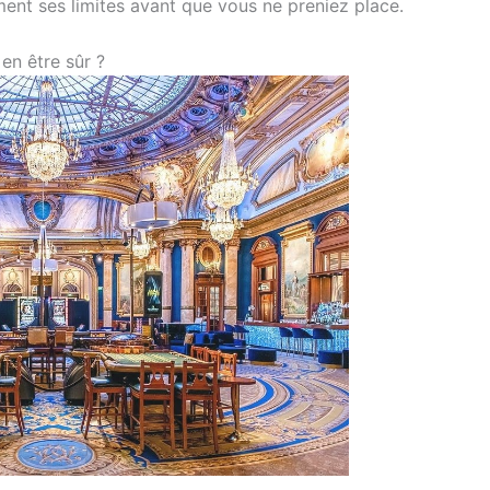
ement ses limites avant que vous ne preniez place.
en être sûr ?