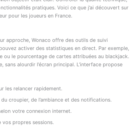
nctionnalités pratiques. Voici ce que j’ai découvert sur
uteur pour les joueurs en France.
leur approche, Wonaco offre des outils de suivi
pouvez activer des statistiques en direct. Par exemple,
e ou le pourcentage de cartes attribuées au blackjack.
, sans alourdir l’écran principal. L’interface propose
r les relancer rapidement.
u croupier, de l’ambiance et des notifications.
selon votre connexion internet.
 vos propres sessions.