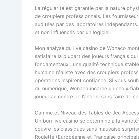
La régularité est garantie par la nature physi
de croupiers professionnels. Les fournisseu
auditées par des laboratoires indépendants. 
et non influencés par un logiciel.
Mon analyse du live casino de Wonaco montre
satisfaire la plupart des joueurs français q
fondamentaux : une qualité technique stable,
humaine réaliste avec des croupiers professi
opérations inspirent confiance. Si vous souh
du numérique, Wonaco incarne un choix fiabl
joueur au centre de l’action, sans faire de co
Gamme et Niveau des Tables de Jeu Access
Un bon live casino se détermine à la variét
couvre les classiques sans mauvaise surpris
Roulette (Européenne et Française principalem