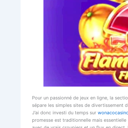
Pour un passionné de jeux en ligne, la section
sépare les simples sites de divertissement d
J’ai donc investi du temps sur
wonacocasin
promesse est traditionnelle mais essentielle 
avec de vrais croupiers et un flux en direct. 