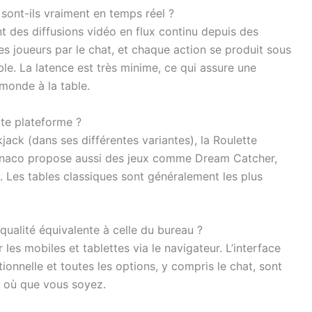
sont-ils vraiment en temps réel ?
t des diffusions vidéo en flux continu depuis des
s joueurs par le chat, et chaque action se produit sous
le. La latence est très minime, ce qui assure une
 monde à la table.
tte plateforme ?
jack (dans ses différentes variantes), la Roulette
Wonaco propose aussi des jeux comme Dream Catcher,
 Les tables classiques sont généralement les plus
qualité équivalente à celle du bureau ?
 les mobiles et tablettes via le navigateur. L’interface
tionnelle et toutes les options, y compris le chat, sont
le où que vous soyez.