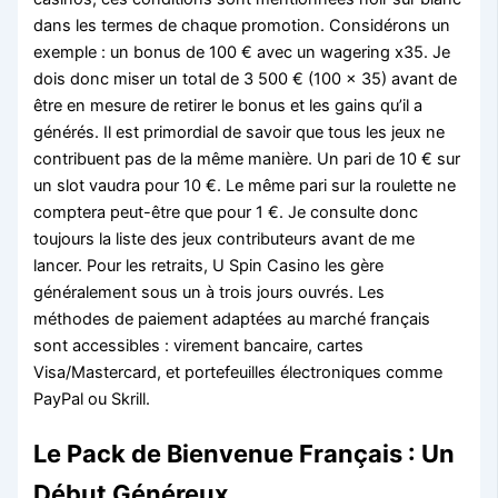
dans les termes de chaque promotion. Considérons un
exemple : un bonus de 100 € avec un wagering x35. Je
dois donc miser un total de 3 500 € (100 x 35) avant de
être en mesure de retirer le bonus et les gains qu’il a
générés. Il est primordial de savoir que tous les jeux ne
contribuent pas de la même manière. Un pari de 10 € sur
un slot vaudra pour 10 €. Le même pari sur la roulette ne
comptera peut-être que pour 1 €. Je consulte donc
toujours la liste des jeux contributeurs avant de me
lancer. Pour les retraits, U Spin Casino les gère
généralement sous un à trois jours ouvrés. Les
méthodes de paiement adaptées au marché français
sont accessibles : virement bancaire, cartes
Visa/Mastercard, et portefeuilles électroniques comme
PayPal ou Skrill.
Le Pack de Bienvenue Français : Un
Début Généreux