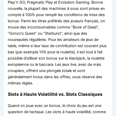
Play’n GO, Pragmatic Play et Evolution Gaming. Bonne
nouvelle, la plupart des machines à sous sont prises en
compte à 100% pour remplir les conditions de mise des
bonus. Parmi les titres préférés des joueurs français, on
trouve des incontournables comme “Book of Dead”,
“Gonzo’s Quest” ou “Starburst”, ainsi que des
nouveautés régulières. Pour les amateurs de jeux de
table, même si leur taux de contribution est souvent plus
bas (par exemple 10% pour la roulette), il est tout à fait
possible d’utiliser son bonus sur le blackjack, la roulette
européenne ou le baccara. Les jeux live, avec de vrais
croupiers, offrent une plongée totale et sont
généralement inclus dans les offres, sous réserve des
mêmes règles.
Slots à Haute Volatilité vs. Slots Classiques
Quand on joue avec un bonus, le choix du jeu est une
question de tactique. Les slots à haute volatilité, comme