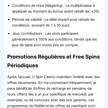
Conditions de mise (Wagering) : Le multiplicateur à
appliquer au montant du bonus avant retrait (ex: x35).
Période de validité : Le délai imparti pour remplir les
conditions, souvent de 7 à 30 jours.
Jeux contributeurs : Les slots participent
généralement à 100% aux conditions, tandis que les
jeux de table sont moins pris en compte.
Promotions Régulières et Free Spins
Périodiques
Après l’accueil, U Spin Casino maintient l’intérêt avec des
offres récurrentes. En me connectant fréquemment, je
peux bénéficier d’offres de recharge en semaine, de
tours offerts liés à un jour spécifique (le mercredi, par
exemple), ou de concours avec des prix garantis. Les
programmes de fidélité et les offres de cashback sont