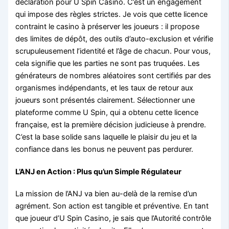
déclaration pour U Spin Casino. C’est un engagement
qui impose des règles strictes. Je vois que cette licence
contraint le casino à préserver les joueurs : il propose
des limites de dépôt, des outils d’auto-exclusion et vérifie
scrupuleusement l’identité et l’âge de chacun. Pour vous,
cela signifie que les parties ne sont pas truquées. Les
générateurs de nombres aléatoires sont certifiés par des
organismes indépendants, et les taux de retour aux
joueurs sont présentés clairement. Sélectionner une
plateforme comme U Spin, qui a obtenu cette licence
française, est la première décision judicieuse à prendre.
C’est la base solide sans laquelle le plaisir du jeu et la
confiance dans les bonus ne peuvent pas perdurer.
L’ANJ en Action : Plus qu’un Simple Régulateur
La mission de l’ANJ va bien au-delà de la remise d’un
agrément. Son action est tangible et préventive. En tant
que joueur d’U Spin Casino, je sais que l’Autorité contrôle