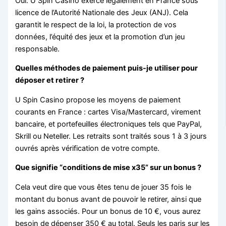
Oui. U Spin Casino exerce légalement en France sous
licence de l’Autorité Nationale des Jeux (ANJ). Cela
garantit le respect de la loi, la protection de vos
données, l’équité des jeux et la promotion d’un jeu
responsable.
Quelles méthodes de paiement puis-je utiliser pour
déposer et retirer ?
U Spin Casino propose les moyens de paiement
courants en France : cartes Visa/Mastercard, virement
bancaire, et portefeuilles électroniques tels que PayPal,
Skrill ou Neteller. Les retraits sont traités sous 1 à 3 jours
ouvrés après vérification de votre compte.
Que signifie “conditions de mise x35” sur un bonus ?
Cela veut dire que vous êtes tenu de jouer 35 fois le
montant du bonus avant de pouvoir le retirer, ainsi que
les gains associés. Pour un bonus de 10 €, vous aurez
besoin de dépenser 350 € au total. Seuls les paris sur les