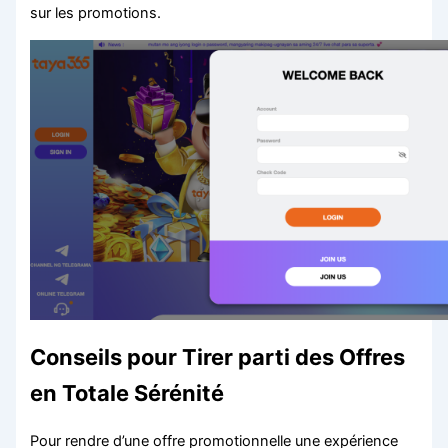
sur les promotions.
Conseils pour Tirer parti des Offres
en Totale Sérénité
Pour rendre d’une offre promotionnelle une expérience