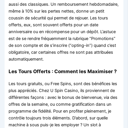
aussi des classiques. Un remboursement hebdomadaire,
même à 10% sur les pertes nettes, donne un petit
coussin de sécurité qui permet de rejouer. Les tours
offerts, eux, sont souvent offerts pour un date
anniversaire ou en récompense pour un dépôt. L’astuce
est de se rendre fréquemment la rubrique “Promotions”
de son compte et de s’inscrire (“opting-in”) quand c’est
obligatoire, car certaines offres ne sont pas attribuées
automatiquement.
Les Tours Offerts : Comment les Maximiser ?
Les tours gratuits, ou Free Spins, sont des bénéfices les
plus appréciés. Chez U Spin Casino, ils proviennent de
différentes façons : avec le bonus de bienvenue, via des
offres de la semaine, ou comme gratification dans un
programme de fidélité. Pour en profiter pleinement, je
contrôle toujours trois éléments. D’abord, sur quelle
machine à sous puis-je les employer ? Un slot à