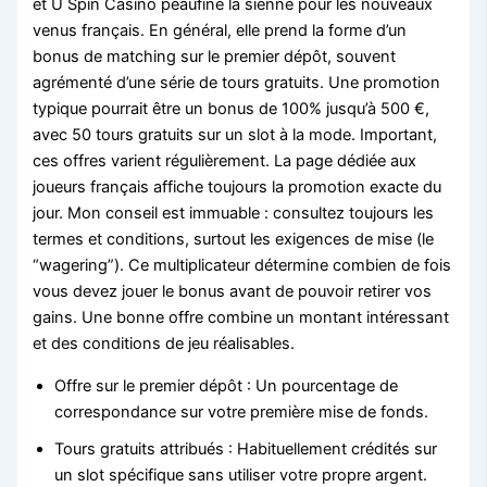
et U Spin Casino peaufine la sienne pour les nouveaux
venus français. En général, elle prend la forme d’un
bonus de matching sur le premier dépôt, souvent
agrémenté d’une série de tours gratuits. Une promotion
typique pourrait être un bonus de 100% jusqu’à 500 €,
avec 50 tours gratuits sur un slot à la mode. Important,
ces offres varient régulièrement. La page dédiée aux
joueurs français affiche toujours la promotion exacte du
jour. Mon conseil est immuable : consultez toujours les
termes et conditions, surtout les exigences de mise (le
“wagering”). Ce multiplicateur détermine combien de fois
vous devez jouer le bonus avant de pouvoir retirer vos
gains. Une bonne offre combine un montant intéressant
et des conditions de jeu réalisables.
Offre sur le premier dépôt : Un pourcentage de
correspondance sur votre première mise de fonds.
Tours gratuits attribués : Habituellement crédités sur
un slot spécifique sans utiliser votre propre argent.