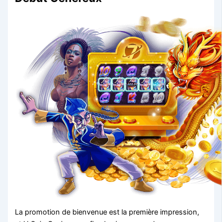
La promotion de bienvenue est la première impression,