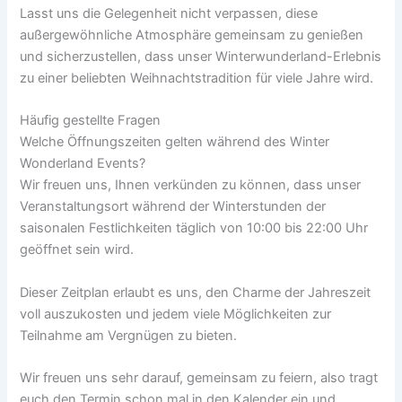
Lasst uns die Gelegenheit nicht verpassen, diese
außergewöhnliche Atmosphäre gemeinsam zu genießen
und sicherzustellen, dass unser Winterwunderland-Erlebnis
zu einer beliebten Weihnachtstradition für viele Jahre wird.
Häufig gestellte Fragen
Welche Öffnungszeiten gelten während des Winter
Wonderland Events?
Wir freuen uns, Ihnen verkünden zu können, dass unser
Veranstaltungsort während der Winterstunden der
saisonalen Festlichkeiten täglich von 10:00 bis 22:00 Uhr
geöffnet sein wird.
Dieser Zeitplan erlaubt es uns, den Charme der Jahreszeit
voll auszukosten und jedem viele Möglichkeiten zur
Teilnahme am Vergnügen zu bieten.
Wir freuen uns sehr darauf, gemeinsam zu feiern, also tragt
euch den Termin schon mal in den Kalender ein und