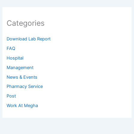
Categories
Download Lab Report
FAQ
Hospital
Management
News & Events
Pharmacy Service
Post
Work At Megha