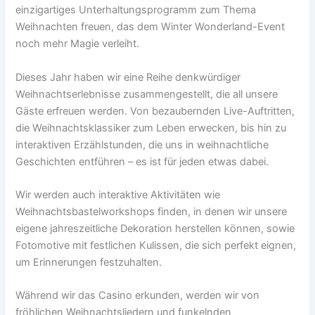
einzigartiges Unterhaltungsprogramm zum Thema
Weihnachten freuen, das dem Winter Wonderland-Event
noch mehr Magie verleiht.
Dieses Jahr haben wir eine Reihe denkwürdiger
Weihnachtserlebnisse zusammengestellt, die all unsere
Gäste erfreuen werden. Von bezaubernden Live-Auftritten,
die Weihnachtsklassiker zum Leben erwecken, bis hin zu
interaktiven Erzählstunden, die uns in weihnachtliche
Geschichten entführen – es ist für jeden etwas dabei.
Wir werden auch interaktive Aktivitäten wie
Weihnachtsbastelworkshops finden, in denen wir unsere
eigene jahreszeitliche Dekoration herstellen können, sowie
Fotomotive mit festlichen Kulissen, die sich perfekt eignen,
um Erinnerungen festzuhalten.
Während wir das Casino erkunden, werden wir von
fröhlichen Weihnachtsliedern und funkelnden