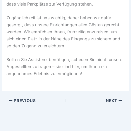
dass viele Parkplätze zur Verfügung stehen.
Zugänglichkeit ist uns wichtig, daher haben wir dafür
gesorgt, dass unsere Einrichtungen allen Gästen gerecht
werden. Wir empfehlen Ihnen, frühzeitig anzureisen, um
sich einen Platz in der Nähe des Eingangs zu sichern und
so den Zugang zu erleichtern.
Sollten Sie Assistenz benötigen, scheuen Sie nicht, unsere
Angestellten zu fragen – sie sind hier, um Ihnen ein
angenehmes Erlebnis zu ermöglichen!
PREVIOUS
NEXT