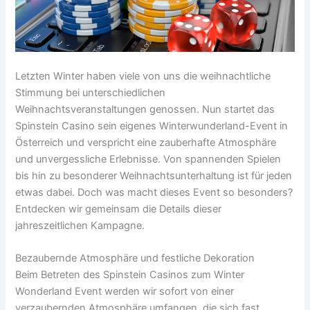
Letzten Winter haben viele von uns die weihnachtliche
Stimmung bei unterschiedlichen
Weihnachtsveranstaltungen genossen. Nun startet das
Spinstein Casino sein eigenes Winterwunderland-Event in
Österreich und verspricht eine zauberhafte Atmosphäre
und unvergessliche Erlebnisse. Von spannenden Spielen
bis hin zu besonderer Weihnachtsunterhaltung ist für jeden
etwas dabei. Doch was macht dieses Event so besonders?
Entdecken wir gemeinsam die Details dieser
jahreszeitlichen Kampagne.
Bezaubernde Atmosphäre und festliche Dekoration
Beim Betreten des Spinstein Casinos zum Winter
Wonderland Event werden wir sofort von einer
verzaubernden Atmosphäre umfangen, die sich fast