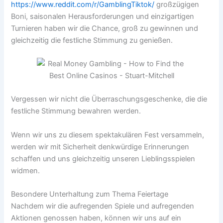
https://www.reddit.com/r/GamblingTiktok/
großzügigen
Boni, saisonalen Herausforderungen und einzigartigen
Turnieren haben wir die Chance, groß zu gewinnen und
gleichzeitig die festliche Stimmung zu genießen.
Vergessen wir nicht die Überraschungsgeschenke, die die
festliche Stimmung bewahren werden.
Wenn wir uns zu diesem spektakulären Fest versammeln,
werden wir mit Sicherheit denkwürdige Erinnerungen
schaffen und uns gleichzeitig unseren Lieblingsspielen
widmen.
Besondere Unterhaltung zum Thema Feiertage
Nachdem wir die aufregenden Spiele und aufregenden
Aktionen genossen haben, können wir uns auf ein