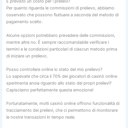
È previsto un costo per i prelievi?
Per quanto riguarda le commissioni di prelievo, abbiamo
osservato che possono fluttuare a seconda del metodo di
pagamento scelto.
Alcune opzioni potrebbero prevedere delle commissioni,
mentre altre no. È sempre raccomandabile verificare i
termini e le condizioni particolari di ciascun metodo prima
di iniziare un prelievo.
Posso controllare online lo stato del mio prelievo?
Lo sapevate che circa il 70% dei giocatori di casinò online
sperimenta ansia riguardo allo stato dei propri prelievi?
Capisciamo perfettamente questa emozione!
Fortunatamente, molti casinò online offrono funzionalità di
tracciamento dei prelievi, che ci permettono di monitorare
le nostre transazioni in tempo reale.