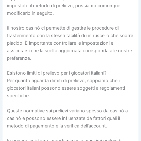
impostato il metodo di prelievo, possiamo comunque
modificarlo in seguito.
Il nostro casinò ci permette di gestire le procedure di
trasferimento con la stessa facilità di un ruscello che scorre
placido. È importante controllare le impostazioni e
assicurarsi che la scelta aggiornata corrisponda alle nostre
preferenze.
Esistono limiti di prelievo per i giocatori italiani?
Per quanto riguarda i limiti di prelievo, sappiamo che i
giocatori italiani possono essere soggetti a regolamenti
specifiche.
Queste normative sui prelievi variano spesso da casinò a
casinò e possono essere influenzate da fattori quali il
metodo di pagamento e la verifica dell’account.
In genere, esistono importi minimi e massimi prelevabili,