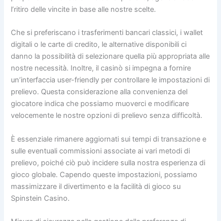
l’ritiro delle vincite in base alle nostre scelte.
Che si preferiscano i trasferimenti bancari classici, i wallet
digitali o le carte di credito, le alternative disponibili ci
danno la possibilità di selezionare quella più appropriata alle
nostre necessità. Inoltre, il casinò si impegna a fornire
un’interfaccia user-friendly per controllare le impostazioni di
prelievo. Questa considerazione alla convenienza del
giocatore indica che possiamo muoverci e modificare
velocemente le nostre opzioni di prelievo senza difficoltà.
È essenziale rimanere aggiornati sui tempi di transazione e
sulle eventuali commissioni associate ai vari metodi di
prelievo, poiché ciò può incidere sulla nostra esperienza di
gioco globale. Capendo queste impostazioni, possiamo
massimizzare il divertimento e la facilità di gioco su
Spinstein Casino.