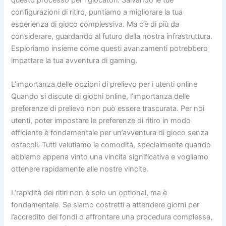
configurazioni di ritiro, puntiamo a migliorare la tua
esperienza di gioco complessiva. Ma c’è di più da
considerare, guardando al futuro della nostra infrastruttura.
Esploriamo insieme come questi avanzamenti potrebbero
impattare la tua avventura di gaming.
L’importanza delle opzioni di prelievo per i utenti online
Quando si discute di giochi online, l’importanza delle
preferenze di prelievo non può essere trascurata. Per noi
utenti, poter impostare le preferenze di ritiro in modo
efficiente è fondamentale per un’avventura di gioco senza
ostacoli. Tutti valutiamo la comodità, specialmente quando
abbiamo appena vinto una vincita significativa e vogliamo
ottenere rapidamente alle nostre vincite.
L’rapidità dei ritiri non è solo un optional, ma è
fondamentale. Se siamo costretti a attendere giorni per
l’accredito dei fondi o affrontare una procedura complessa,