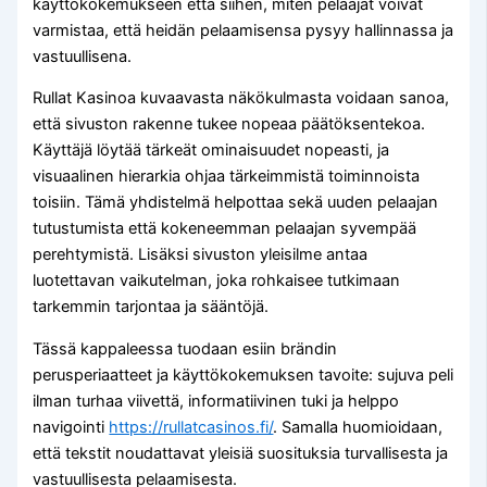
käyttökokemukseen että siihen, miten pelaajat voivat
varmistaa, että heidän pelaamisensa pysyy hallinnassa ja
vastuullisena.
Rullat Kasinoa kuvaavasta näkökulmasta voidaan sanoa,
että sivuston rakenne tukee nopeaa päätöksentekoa.
Käyttäjä löytää tärkeät ominaisuudet nopeasti, ja
visuaalinen hierarkia ohjaa tärkeimmistä toiminnoista
toisiin. Tämä yhdistelmä helpottaa sekä uuden pelaajan
tutustumista että kokeneemman pelaajan syvempää
perehtymistä. Lisäksi sivuston yleisilme antaa
luotettavan vaikutelman, joka rohkaisee tutkimaan
tarkemmin tarjontaa ja sääntöjä.
Tässä kappaleessa tuodaan esiin brändin
perusperiaatteet ja käyttökokemuksen tavoite: sujuva peli
ilman turhaa viivettä, informatiivinen tuki ja helppo
navigointi
https://rullatcasinos.fi/
. Samalla huomioidaan,
että tekstit noudattavat yleisiä suosituksia turvallisesta ja
vastuullisesta pelaamisesta.