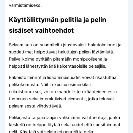
varmistamiseksi.
Käyttöliittymän pelitila ja pelin
sisäiset vaihtoehdot
Selaaminen on suunniteltu joustavaksi: hakutoiminnot ja
suodattimet helpottavat haluttujen pelien löytämistä.
Pelivalikoima pyritään pitämään monipuolisena ja
helposti lähestyttävänä kaikentasoisille pelaajille.
Erikoistoiminnot ja lisäominaisuudet voivat rikastuttaa
pelikokemusta. Näihin kuuluu esimerkiksi
erikoisbonukset, voiton mahdollisten käänteiden esiin
tuominen sekä interaktiiviset elementit, jotka tekevät
pelaamisesta viihdyttävää.
Pelikirjasto tarjoaa laajan valikoiman vaihtoehtoja, jonka
keskellä on helppo löytää sekä uudet että suosituimmat
pelit. Käyttäjä voi selata eri genrejä ja pelin