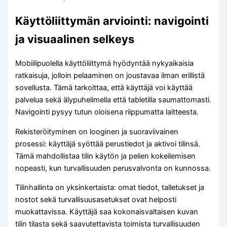
Käyttöliittymän arviointi: navigointi
ja visuaalinen selkeys
Mobiilipuolella käyttöliittymä hyödyntää nykyaikaisia
ratkaisuja, jolloin pelaaminen on joustavaa ilman erillistä
sovellusta. Tämä tarkoittaa, että käyttäjä voi käyttää
palvelua sekä älypuhelimella että tabletilla saumattomasti.
Navigointi pysyy tutun oloisena riippumatta laitteesta.
Rekisteröityminen on looginen ja suoraviivainen
prosessi: käyttäjä syöttää perustiedot ja aktivoi tilinsä.
Tämä mahdollistaa tilin käytön ja pelien kokeilemisen
nopeasti, kun turvallisuuden perusvalvonta on kunnossa.
Tilinhallinta on yksinkertaista: omat tiedot, talletukset ja
nostot sekä turvallisuusasetukset ovat helposti
muokattavissa. Käyttäjä saa kokonaisvaltaisen kuvan
tilin tilasta sekä saavutettavista toimista turvallisuuden