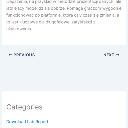
ulepszenia, na przykład w metodzie prezentacji danych, ale
istniejący model działa dobrze. Pomaga graczom wygodnie
funkcjonować po platformie, która cały czas się zmienia, a
to jest kluczowe dla długofalowej satysfakcji z
użytkowania.
PREVIOUS
NEXT
Categories
Download Lab Report