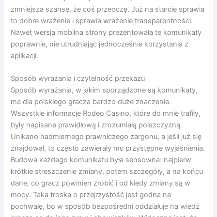
zmniejsza szansę, że coś przeoczę. Już na starcie sprawia
to dobre wrażenie i sprawia wrażenie transparentności.
Nawet wersja mobilna strony prezentowała te komunikaty
poprawnie, nie utrudniając jednocześnie korzystania z
aplikacji.
Sposób wyrażania i czytelność przekazu
Sposób wyrażania, w jakim sporządzone są komunikaty,
ma dla polskiego gracza bardzo duże znaczenie.
Wszystkie informacje Rodeo Casino, które do mnie trafiły,
były napisane prawidłową i zrozumiałą polszczyzną.
Unikano nadmiernego prawniczego żargonu, a jeśli już się
znajdował, to często zawierały mu przystępne wyjaśnienia.
Budowa każdego komunikatu była sensowna: najpierw
krótkie streszczenie zmiany, potem szczegóły, a na końcu
dane, co gracz powinien zrobić i od kiedy zmiany są w
mocy. Taka troska o przejrzystość jest godna na
pochwałę, bo w sposób bezpośredni oddziałuje na wiedź