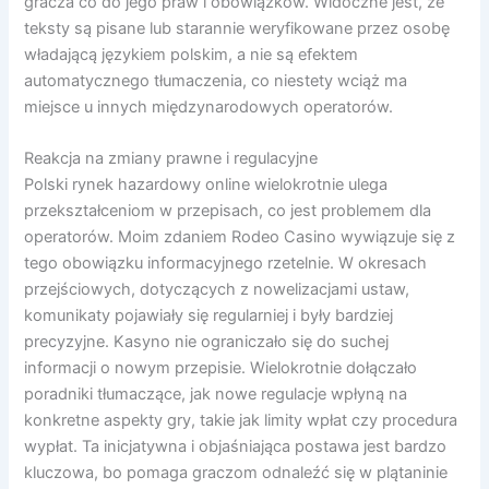
gracza co do jego praw i obowiązków. Widoczne jest, że
teksty są pisane lub starannie weryfikowane przez osobę
władającą językiem polskim, a nie są efektem
automatycznego tłumaczenia, co niestety wciąż ma
miejsce u innych międzynarodowych operatorów.
Reakcja na zmiany prawne i regulacyjne
Polski rynek hazardowy online wielokrotnie ulega
przekształceniom w przepisach, co jest problemem dla
operatorów. Moim zdaniem Rodeo Casino wywiązuje się z
tego obowiązku informacyjnego rzetelnie. W okresach
przejściowych, dotyczących z nowelizacjami ustaw,
komunikaty pojawiały się regularniej i były bardziej
precyzyjne. Kasyno nie ograniczało się do suchej
informacji o nowym przepisie. Wielokrotnie dołączało
poradniki tłumaczące, jak nowe regulacje wpłyną na
konkretne aspekty gry, takie jak limity wpłat czy procedura
wypłat. Ta inicjatywna i objaśniająca postawa jest bardzo
kluczowa, bo pomaga graczom odnaleźć się w plątaninie