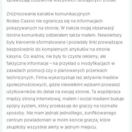
Zróżnicowanie kanałów komunikacyjnych
Rodeo Casino nie ogranicza się na informacjach
pokazywanych na stronie. W trakcie mojej obserwacji
istotne komunikaty odbierałem także mailem. Newslettery
były klarownie sformatowane i posiadały linki prowadzące
bezpośrednio do kompletnych artykułów na stronie
kasyna. Co ważne, nie były to czyste reklamy, ale
faktyczne informacje – na przykład o modyfikacjach w
zasadach promocji czy o planowanych przerwach
technicznych. Firma wykorzystuje też aktywnie mediów
społecznościowych, gdzie niewielkimi wpisami prowadzi
użytkowników do detali na swojej stronie. Ta współpraca
między stroną internetową, mailem i social mediami buduje
spójny system, który przekazuje do graczy na rozmaite
sposoby. Nie mam jednak jednolitego, zunifikowanego
centrum powiadomień w moim koncie gracza, które
skupiłoby wszystkie alerty w jednym miejscu.