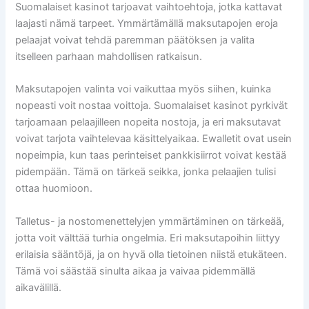
Suomalaiset kasinot tarjoavat vaihtoehtoja, jotka kattavat
laajasti nämä tarpeet. Ymmärtämällä maksutapojen eroja
pelaajat voivat tehdä paremman päätöksen ja valita
itselleen parhaan mahdollisen ratkaisun.
Maksutapojen valinta voi vaikuttaa myös siihen, kuinka
nopeasti voit nostaa voittoja. Suomalaiset kasinot pyrkivät
tarjoamaan pelaajilleen nopeita nostoja, ja eri maksutavat
voivat tarjota vaihtelevaa käsittelyaikaa. Ewalletit ovat usein
nopeimpia, kun taas perinteiset pankkisiirrot voivat kestää
pidempään. Tämä on tärkeä seikka, jonka pelaajien tulisi
ottaa huomioon.
Talletus- ja nostomenettelyjen ymmärtäminen on tärkeää,
jotta voit välttää turhia ongelmia. Eri maksutapoihin liittyy
erilaisia sääntöjä, ja on hyvä olla tietoinen niistä etukäteen.
Tämä voi säästää sinulta aikaa ja vaivaa pidemmällä
aikavälillä.