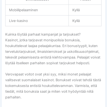
Mobiilipelaaminen
Kyllä
Live-kasino
Kyllä
Kuinka löytää parhaat kampanjat ja tarjoukset?
Kasinot, jotka tarjoavat monipuolisia bonuksia,
houkuttelevat laajaa pelaajakuntaa. Eri bonustyypit, kuten
tervetulotarjoukset, ilmaiskierrokset ja uskollisuusohjelmat,
tekevät pelaamisesta entistä kiehtovampaa. Pelaajat voivat
löytää itselleen parhaiten sopivat tarjoukset helposti.
Verovapaat voitot ovat yksi syy, miksi monet pelaajat
valitsevat suomalaiset kasinot. Bonukset voivat tehdä tästä
kokemuksesta entistä houkuttelevamman. Varmista, että
tiedät, mitä bonuksia saat ja miten voit hyödyntää niitä
parhaiten.