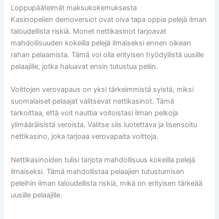
Loppupäätelmät maksukokemuksesta
Kasinopelien demoversiot ovat oiva tapa oppia pelejä ilman
taloudellista riskiä. Monet nettikasinot tarjoavat
mahdollisuuden kokeilla pelejä ilmaiseksi ennen oikean
rahan pelaamista. Tämä voi olla erityisen hyödyllistä uusille
pelaajille, jotka haluavat ensin tutustua peliin.
Voittojen verovapaus on yksi tärkeimmistä syistä, miksi
suomalaiset pelaajat valitsevat nettikasinot. Tämä
tarkoittaa, että voit nauttia voitoistasi ilman pelkoja
ylimääräisistä veroista. Valitse siis luotettava ja lisensoitu
nettikasino, joka tarjoaa verovapaita voittoja.
Nettikasinoiden tulisi tarjota mahdollisuus kokeilla pelejä
ilmaiseksi. Tämä mahdollistaa pelaajien tutustumisen
peleihin ilman taloudellista riskiä, mikä on erityisen tärkeää
uusille pelaajille.