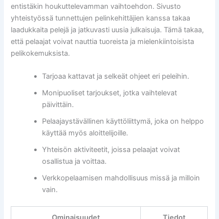
entistäkin houkuttelevamman vaihtoehdon. Sivusto
yhteistyössä tunnettujen pelinkehittäjien kanssa takaa
laadukkaita pelejä ja jatkuvasti uusia julkaisuja. Tämä takaa,
että pelaajat voivat nauttia tuoreista ja mielenkiintoisista
pelikokemuksista.
Tarjoaa kattavat ja selkeät ohjeet eri peleihin.
Monipuoliset tarjoukset, jotka vaihtelevat
päivittäin.
Pelaajaystävällinen käyttöliittymä, joka on helppo
käyttää myös aloittelijoille.
Yhteisön aktiviteetit, joissa pelaajat voivat
osallistua ja voittaa.
Verkkopelaamisen mahdollisuus missä ja milloin
vain.
Ominaisuudet
Tiedot