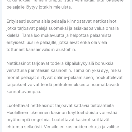
kokemuksia. Tämä monipuolisuus varmistaa, että jokaiselle
pelaajalle löytyy jotakin mieluista.
Erityisesti suomalaisia pelaajia kiinnostavat nettikasinot,
jotka tarjoavat pelejä suomeksi ja asiakaspalvelua omalla
kielellä. Tämä luo mukavuutta ja helpottaa pelaamista,
erityisesti uusille pelaajille, jotka eivät ehkä ole vielä
tottuneet kansainvälisiin alustoihin.
Nettikasinot tarjoavat todella kilpailukykyisiä bonuksia
verrattuna perinteisiin kasinoihin. Tämä on yksi syy, miksi
monet pelaajat siirtyvät online-pelaamiseen; houkuttelevat
tarjoukset voivat tehdä pelikokemuksesta huomattavasti
kannattavampaa.
Luotettavat nettikasinot tarjoavat kattavia tietolähteitä
Huolellinen lukeminen kasinon käyttöehdoista voi estää
myöhempiä ongelmia. Luotettavat kasinot selittävät
ehtonsa selkeästi. Vertaile eri kasinoiden ehtoja ja valitse