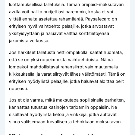
luottamuksellisia talletuksia. Tämän prepaid-maksutavan
avulla voit hallita budjettiasi paremmin, koska et voi
ylittää ennalta asetettua rahamäärää. Paysafecard on
erityisen hyvä vaihtoehto pelaajille, jotka arvostavat
yksityisyyttään ja haluavat välttää korttitietojensa
jakamista verkossa.
Jos harkitset talletusta nettilompakolla, saatat huomata,
että se on yksi nopeimmista vaihtoehdoista. Nämä
lompakot mahdollistavat rahansiirrot vain muutamalla
klikkauksella, ja varat siirtyvät lähes välittömästi. Tämä on
erityisen hyödyllistä pelaajille, jotka haluavat aloittaa pelit
nopeasti.
Jos et ole varma, mikä maksutapa sopii sinulle parhaiten,
kannattaa tutustua kasinojen tarjoamiin oppaisiin. Ne
sisältävät hyödyllistä tietoa ja vinkkejä, jotka auttavat
sinua valitsemaan turvallisen ja tehokkaan maksutavan.