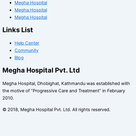
Megha Hospital
Megha Hospital
Megha Hospital
Links List
Help Center
Community
Blog
Megha Hospital Pvt. Ltd
Megha Hospital, Dhobighat, Kathmandu was established with
the motive of “Progressive Care and Treatment” in February
2010.
© 2018, Megha Hospital Pvt. Ltd. All rights reserved.