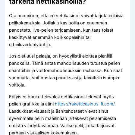
tärkeitä nettikasinoilla?
Ota huomioon, että eri nettikasinot voivat tarjota erilaisia
pelikokemuksia. Joillakin kasinoilla on enemmän
panostettu live-pelien tarjoamiseen, kun taas toiset
keskittyvät enemmän kolikkopeleihin tai
urheiluvedonlyöntiin.
Jos olet uusi pelaaja, on hyödyllistä aloittaa pienillä
panoksilla. Tämä antaa mahdollisuuden tutustua pelien
sääntöihin ja voittomahdollisuuksiin rauhassa. Kun saat
varmuutta, voit nostaa panoksiasi ja tavoitella isompia
voittoja.
Erityisen houkuttelevaksi nettikasinot tekevät myös
pelien grafiikka ja ääni
https://raketticasinos-fi.com/
.
Laadukkaat visuaalit ja äänitehosteet vievät sinut
syvemmälle pelin maailmaan ja tekevät pelaamisesta
entistä viihdyttävämpää. Valitse pelit, jotka tarjoavat
parhaan visuaalisen kokemuksen.