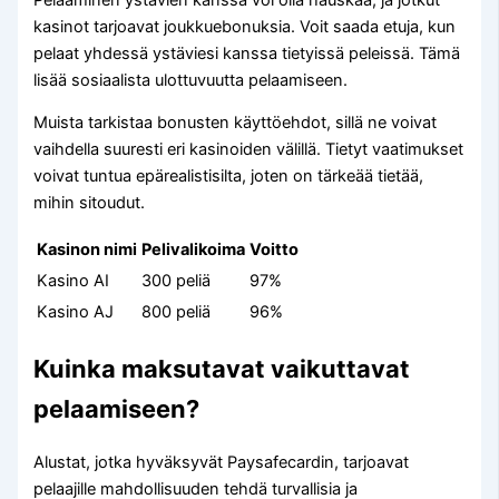
kasinot tarjoavat joukkuebonuksia. Voit saada etuja, kun
pelaat yhdessä ystäviesi kanssa tietyissä peleissä. Tämä
lisää sosiaalista ulottuvuutta pelaamiseen.
Muista tarkistaa bonusten käyttöehdot, sillä ne voivat
vaihdella suuresti eri kasinoiden välillä. Tietyt vaatimukset
voivat tuntua epärealistisilta, joten on tärkeää tietää,
mihin sitoudut.
Kasinon nimi
Pelivalikoima
Voitto
Kasino AI
300 peliä
97%
Kasino AJ
800 peliä
96%
Kuinka maksutavat vaikuttavat
pelaamiseen?
Alustat, jotka hyväksyvät Paysafecardin, tarjoavat
pelaajille mahdollisuuden tehdä turvallisia ja