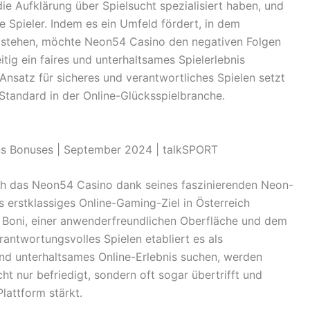
ie Aufklärung über Spielsucht spezialisiert haben, und
e Spieler. Indem es ein Umfeld fördert, in dem
 stehen, möchte Neon54 Casino den negativen Folgen
tig ein faires und unterhaltsames Spielerlebnis
nsatz für sicheres und verantwortliches Spielen setzt
tandard in der Online-Glücksspielbranche.
ch das Neon54 Casino dank seines faszinierenden Neon-
 erstklassiges Online-Gaming-Ziel in Österreich
n Boni, einer anwenderfreundlichen Oberfläche und dem
antwortungsvolles Spielen etabliert es als
und unterhaltsames Online-Erlebnis suchen, werden
t nur befriedigt, sondern oft sogar übertrifft und
lattform stärkt.