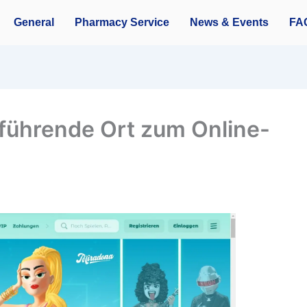
General
Pharmacy Service
News & Events
FA
führende Ort zum Online-