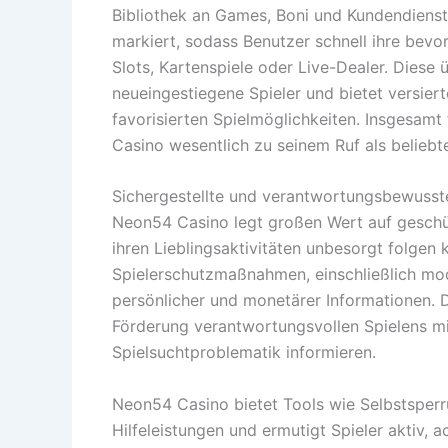
Bibliothek an Games, Boni und Kundendienste
markiert, sodass Benutzer schnell ihre bev
Slots, Kartenspiele oder Live-Dealer. Diese ü
neueingestiegene Spieler und bietet versiert
favorisierten Spielmöglichkeiten. Insgesam
Casino wesentlich zu seinem Ruf als beliebte
Sichergestellte und verantwortungsbewusste
Neon54 Casino legt großen Wert auf geschüt
ihren Lieblingsaktivitäten unbesorgt folgen
Spielerschutzmaßnahmen, einschließlich mo
persönlicher und monetärer Informationen. D
Förderung verantwortungsvollen Spielens mit
Spielsuchtproblematik informieren.
Neon54 Casino bietet Tools wie Selbstsper
Hilfeleistungen und ermutigt Spieler aktiv, 