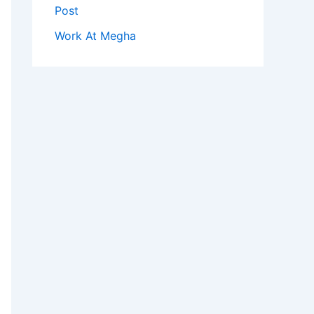
Post
Work At Megha