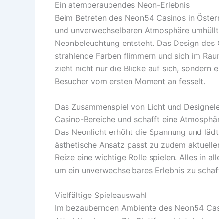
Ein atemberaubendes Neon-Erlebnis
Beim Betreten des Neon54 Casinos in Öster
und unverwechselbaren Atmosphäre umhüllt,
Neonbeleuchtung entsteht. Das Design des C
strahlende Farben flimmern und sich im Rau
zieht nicht nur die Blicke auf sich, sondern
Besucher vom ersten Moment an fesselt.
Das Zusammenspiel von Licht und Designel
Casino-Bereiche und schafft eine Atmosphäre
Das Neonlicht erhöht die Spannung und lädt 
ästhetische Ansatz passt zu zudem aktuellen
Reize eine wichtige Rolle spielen. Alles in 
um ein unverwechselbares Erlebnis zu schaff
Vielfältige Spieleauswahl
Im bezaubernden Ambiente des Neon54 Casino