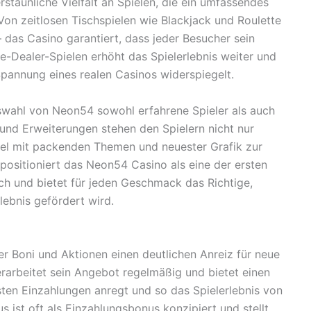
erstaunliche Vielfalt an Spielen, die ein umfassendes
on zeitlosen Tischspielen wie Blackjack und Roulette
– das Casino garantiert, dass jeder Besucher sein
ive-Dealer-Spielen erhöht das Spielerlebnis weiter und
Spannung eines realen Casinos widerspiegelt.
uswahl von Neon54 sowohl erfahrene Spieler als auch
und Erweiterungen stehen den Spielern nicht nur
tel mit packenden Themen und neuester Grafik zur
positioniert das Neon54 Casino als eine der ersten
ich und bietet für jeden Geschmack das Richtige,
lebnis gefördert wird.
er Boni und Aktionen einen deutlichen Anreiz für neue
rarbeitet sein Angebot regelmäßig und bietet einen
en Einzahlungen anregt und so das Spielerlebnis von
 ist oft als Einzahlungsbonus konzipiert und stellt