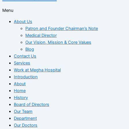
Menu
About Us
Patron and Founder Chairman’s Note
Medical Director
Our Vision, Mission & Core Values
Blog
Contact Us
Services
Work at Megha Hospital
Introduction
About
Home
History
Board of Directors
Our Team
Department
Our Doctors