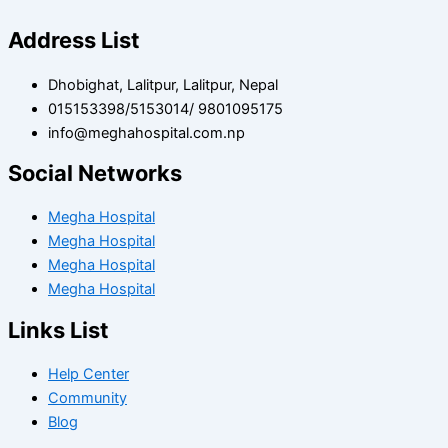
Address List
Dhobighat, Lalitpur, Lalitpur, Nepal
015153398/5153014/ 9801095175
info@meghahospital.com.np
Social Networks
Megha Hospital
Megha Hospital
Megha Hospital
Megha Hospital
Links List
Help Center
Community
Blog