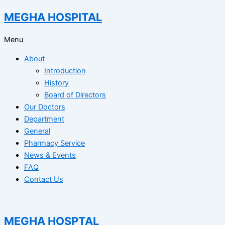
MEGHA HOSPITAL
Menu
About
Introduction
History
Board of Directors
Our Doctors
Department
General
Pharmacy Service
News & Events
FAQ
Contact Us
MEGHA HOSPTAL