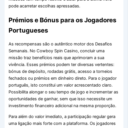
pode acarretar escolhas apressadas.
Prémios e Bónus para os Jogadores
Portugueses
As recompensas são o autêntico motor dos Desafios
Semanais. No Cowboy Spin Casino, concluir uma
missão traz benefícios reais que aprimoram a sua
vivência. Esses prémios podem ter diversas vertentes:
bónus de depósito, rodadas grátis, acesso a torneios
fechados ou prémios em dinheiro direto. Para o jogador
português, isto constitui um valor acrescentado claro.
Possibilita alongar o seu tempo de jogo e incrementar as
oportunidades de ganhar, sem que isso necessite um
investimento financeiro adicional na mesma proporção.
Para além do valor imediato, a participação regular gera
uma ligação mais forte com a plataforma. Os jogadores