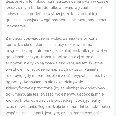
Bezpośredni ton głosu i szansa zadawania pytań w czasie
rzeczywistym budują dodatkową warstwę zaufania. To
indywidualne podejście wskazuje, że kasyno traktuje
gracza jako wyjątkowego partnera, a nie następny numer
w systemie.
Z mojego doświadczenia widać, że linia telefoniczna
sprawdza się doskonale, a czasy oczekiwania na
połączenie z operatorem są zaskakująco krótkie, nawet w
godzinach szczytu. Konsultanci po drugiej stronie
słuchawki nie tylko są wykwalifikowani, ale też świetnie
wyszkoleni w łagodzeniu napiętych sytuacji. Pamiętam
rozmowę, gdy miałem problem z dużą wypłatą – stres był
ogromny. Konsultantka nie tylko efektywnie
zidentyfikowała przyczynę (był to niezbędny dodatkowy
dokument), ale też, słysząc moje nerwy, uspokoiła mnie,
krok po kroku opisując całą procedurę i podając realny
czas rozwiązania. Tego rodzaju bezpośredni kontakt, pełen
współczucia i empatii, jest tym, czego żaden czat ani e-