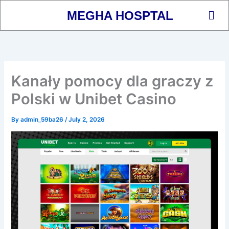
Skip
Men
MEGHA HOSPTAL
to
content
Kanały pomocy dla graczy z
Polski w Unibet Casino
By
admin_59ba26
/
July 2, 2026