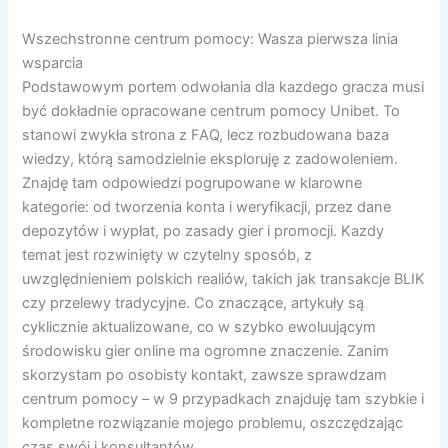
Wszechstronne centrum pomocy: Wasza pierwsza linia
wsparcia
Podstawowym portem odwołania dla kazdego gracza musi
być dokładnie opracowane centrum pomocy Unibet. To
stanowi zwykła strona z FAQ, lecz rozbudowana baza
wiedzy, którą samodzielnie eksploruję z zadowoleniem.
Znajdę tam odpowiedzi pogrupowane w klarowne
kategorie: od tworzenia konta i weryfikacji, przez dane
depozytów i wypłat, po zasady gier i promocji. Kazdy
temat jest rozwinięty w czytelny sposób, z
uwzględnieniem polskich realiów, takich jak transakcje BLIK
czy przelewy tradycyjne. Co znaczące, artykuły są
cyklicznie aktualizowane, co w szybko ewoluującym
środowisku gier online ma ogromne znaczenie. Zanim
skorzystam po osobisty kontakt, zawsze sprawdzam
centrum pomocy – w 9 przypadkach znajduję tam szybkie i
kompletne rozwiązanie mojego problemu, oszczędzając
czas swój i konsultantów.