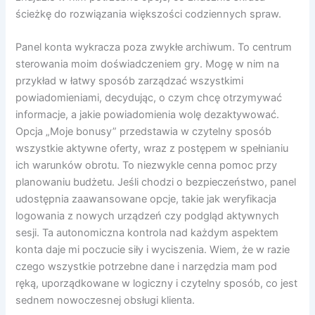
ścieżkę do rozwiązania większości codziennych spraw.
Panel konta wykracza poza zwykłe archiwum. To centrum
sterowania moim doświadczeniem gry. Mogę w nim na
przykład w łatwy sposób zarządzać wszystkimi
powiadomieniami, decydując, o czym chcę otrzymywać
informacje, a jakie powiadomienia wolę dezaktywować.
Opcja „Moje bonusy” przedstawia w czytelny sposób
wszystkie aktywne oferty, wraz z postępem w spełnianiu
ich warunków obrotu. To niezwykle cenna pomoc przy
planowaniu budżetu. Jeśli chodzi o bezpieczeństwo, panel
udostępnia zaawansowane opcje, takie jak weryfikacja
logowania z nowych urządzeń czy podgląd aktywnych
sesji. Ta autonomiczna kontrola nad każdym aspektem
konta daje mi poczucie siły i wyciszenia. Wiem, że w razie
czego wszystkie potrzebne dane i narzędzia mam pod
ręką, uporządkowane w logiczny i czytelny sposób, co jest
sednem nowoczesnej obsługi klienta.