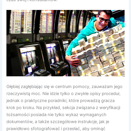
Głębiej zagłębiając się w centrum pomocy, zauważam jego
rzeczywistą moc. Nie idzie tylko o zwykłe opisy procedur,
jednak o praktyczne poradniki, które prowadzą gracza
krok po kroku. Na przykład, sekcja związana z weryfikacji
tożsamości posiada nie tylko wykaz wymaganych
dokumentów, a także szczegółowe instrukcje, jak je
prawidłowo sfotografować i przesłać, aby ominąć