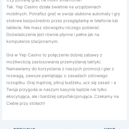
Tak. Yep Casino działa świetnie na urządzeniach
mobilnych. Potrafisz grać w swoje ulubione automaty i gry
stołowe bezpośrednio przez przeglądarkę w telefonie lub
tablecie. Nie masz obowiązku niczego pobierać.
Doświadczenie jest równie płynne i pełne jak na
komputerze stacjonarnym.
Gra w Yep Casino to połączenie dobrej zabawy z
możliwością zastosowania przemyślanej taktyki.
Namawiamy do korzystania z naszych promocji i gier z
rozwagą, zawsze pamiętając o zasadach zdrowego
rozsądku. Graj mądrzej, pilnuj budżetu, ucz się zasad – a
Twoja przygoda w naszym kasynie będzie nie tylko
ekscytująca, ale i bardziej satysfakcjonująca. Czekamy na
Ciebie przy stołach!