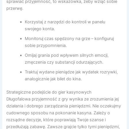
sprawiać przyjemność, to wskazówka, żeby wziąć sobie
przerwę.
Korzystaj z narzędzi do kontroli w panelu
swojego konta.
Monitoruj czas spędzony na grze – konfiguruj
sobie przypomnienia.
Omijaj grania pod wpływem silnych emocji,
zmęczenia czy substancji odurzających.
Traktuj wydane pieniądze jak wydatek rozrywki,
analogicznie jak bilet do kina.
Strategiczne podejście do gier kasynowych
Długofalowa przyjemność z gry wynika ze zrozumienia jej
działania i dobrego zarządzania pieniędzmi. Nie oczekujmy
cudownego sposobu na pokonanie kasyna. Zależy o
rozsądne decyzje, które poprawiają Twoje szanse i
przedłużają zabawę. Zawsze grajcie tylko tymi pieniędzmi,