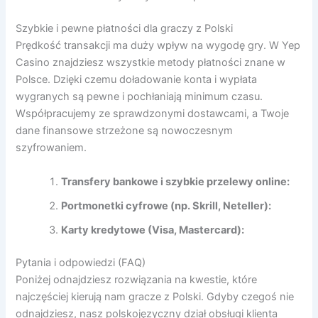
Szybkie i pewne płatności dla graczy z Polski
Prędkość transakcji ma duży wpływ na wygodę gry. W Yep
Casino znajdziesz wszystkie metody płatności znane w
Polsce. Dzięki czemu doładowanie konta i wypłata
wygranych są pewne i pochłaniają minimum czasu.
Współpracujemy ze sprawdzonymi dostawcami, a Twoje
dane finansowe strzeżone są nowoczesnym
szyfrowaniem.
Transfery bankowe i szybkie przelewy online:
Portmonetki cyfrowe (np. Skrill, Neteller):
Karty kredytowe (Visa, Mastercard):
Pytania i odpowiedzi (FAQ)
Poniżej odnajdziesz rozwiązania na kwestie, które
najczęściej kierują nam gracze z Polski. Gdyby czegoś nie
odnajdziesz, nasz polskojęzyczny dział obsługi klienta