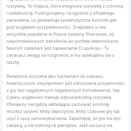
rozrywką. To miejsce, które integrowa rozrywkę z ochroną
i rzetelnością. Funkcjonujemy na zgodnie z oficjalnego
zezwolenia, co gwarantuje systematyczne kontrole gier
pod względem przypadkowości. Znajdziesz u nas
wszystkie popularne w Polsce systemy finansowe, od
natychmiastowych transferów po portfele elektroniczne.
Naszym zadaniem jest zapewnienie Ci spokoju – Ty
zwracasz uwagę na rozgrywce, a my opiekujemy się o
resztę.
Świadoma rozrywka jako fundament do sukcesu
Autentycznym zwycięstwem jest odnoszenie przyjemności
z gry bez negatywnych negatywnych konsekwencji. Yep
Casino wyjątkowo traktuje odpowiedzialną rozrywkę.
Oferujemy narzędzia ułatwiające zachować kontrolę:
możesz ustawić limity depozytów, limity czasowe gry lub
użyć z opcji samowykluczenia. Zapamiętaj, że gra ma być
zabawą, a nie metodą na pieniądze. Jeśli zaczyna nie