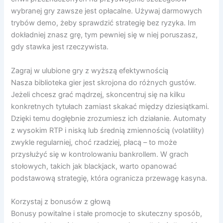
wybranej gry zawsze jest opłacalne. Używaj darmowych
trybów demo, żeby sprawdzić strategię bez ryzyka. Im
dokładniej znasz grę, tym pewniej się w niej poruszasz,
gdy stawka jest rzeczywista.
Zagraj w ulubione gry z wyższą efektywnością
Nasza biblioteka gier jest skrojona do różnych gustów.
Jeżeli chcesz grać mądrzej, skoncentruj się na kilku
konkretnych tytułach zamiast skakać między dziesiątkami.
Dzięki temu dogłębnie zrozumiesz ich działanie. Automaty
z wysokim RTP i niską lub średnią zmiennością (volatility)
zwykle regularniej, choć rzadziej, płacą – to może
przysłużyć się w kontrolowaniu bankrollem. W grach
stołowych, takich jak blackjack, warto opanować
podstawową strategię, która ogranicza przewagę kasyna.
Korzystaj z bonusów z głową
Bonusy powitalne i stałe promocje to skuteczny sposób,