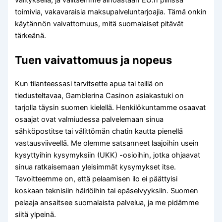
välityksellä, ja valitsemme ainoastaan EU:n piirissä
toimivia, vakavaraisia maksupalveluntarjoajia. Tämä onkin
käytännön vaivattomuus, mitä suomalaiset pitävät
tärkeänä.
Tuen vaivattomuus ja nopeus
Kun tilanteessasi tarvitsette apua tai teillä on
tiedusteltavaa, Gamblerina Casinon asiakastuki on
tarjolla täysin suomen kielellä. Henkilökuntamme osaavat
osaajat ovat valmiudessa palvelemaan sinua
sähköpostitse tai välittömän chatin kautta pienellä
vastausviiveellä. Me olemme satsanneet laajoihin usein
kysyttyihin kysymyksiin (UKK) -osioihin, jotka ohjaavat
sinua ratkaisemaan yleisimmät kysymykset itse.
Tavoitteemme on, että pelaamisen ilo ei päättyisi
koskaan teknisiin häiriöihin tai epäselvyyksiin. Suomen
pelaaja ansaitsee suomalaista palvelua, ja me pidämme
siitä ylpeinä.