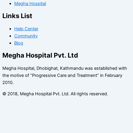
Megha Hospital
Links List
Help Center
Community
Blog
Megha Hospital Pvt. Ltd
Megha Hospital, Dhobighat, Kathmandu was established with
the motive of “Progressive Care and Treatment” in February
2010.
© 2018, Megha Hospital Pvt. Ltd. All rights reserved.