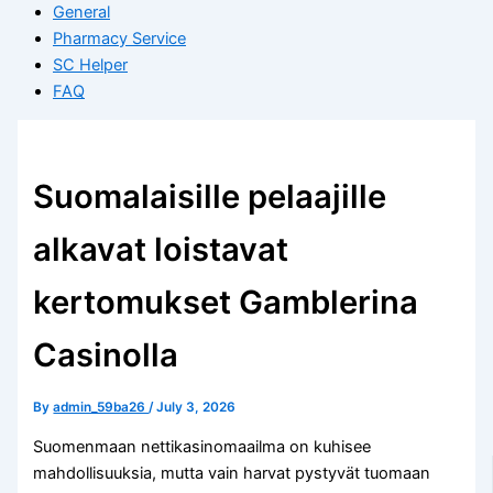
General
Pharmacy Service
SC Helper
FAQ
Suomalaisille pelaajille
alkavat loistavat
kertomukset Gamblerina
Casinolla
By
admin_59ba26
/
July 3, 2026
Suomenmaan nettikasinomaailma on kuhisee
mahdollisuuksia, mutta vain harvat pystyvät tuomaan