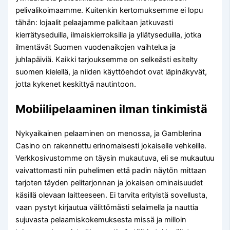
pelivalikoimaamme. Kuitenkin kertomuksemme ei lopu
tähän: lojaalit pelaajamme palkitaan jatkuvasti
kierrätyseduilla, ilmaiskierroksilla ja yllätyseduilla, jotka
ilmentävät Suomen vuodenaikojen vaihtelua ja
juhlapäiviä. Kaikki tarjouksemme on selkeästi esitelty
suomen kielellä, ja niiden käyttöehdot ovat läpinäkyvät,
jotta kykenet keskittyä nautintoon.
Mobiilipelaaminen ilman tinkimistä
Nykyaikainen pelaaminen on menossa, ja Gamblerina
Casino on rakennettu erinomaisesti jokaiselle vehkeille.
Verkkosivustomme on täysin mukautuva, eli se mukautuu
vaivattomasti niin puhelimen että padin näytön mittaan
tarjoten täyden pelitarjonnan ja jokaisen ominaisuudet
käsillä olevaan laitteeseen. Ei tarvita erityistä sovellusta,
vaan pystyt kirjautua välittömästi selaimella ja nauttia
sujuvasta pelaamiskokemuksesta missä ja milloin