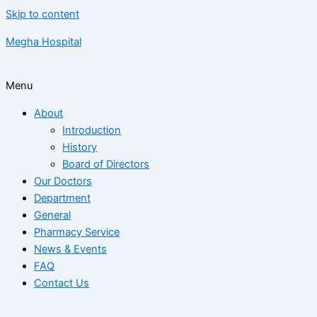
Skip to content
Megha Hospital
Menu
About
Introduction
History
Board of Directors
Our Doctors
Department
General
Pharmacy Service
News & Events
FAQ
Contact Us