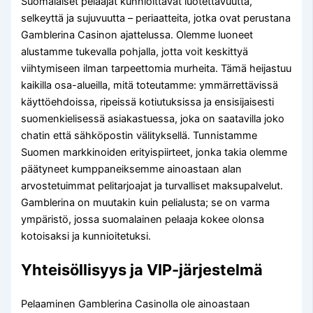
Suomalaiset pelaajat kunnioittavat luotettavuutta,
selkeyttä ja sujuvuutta – periaatteita, jotka ovat perustana
Gamblerina Casinon ajattelussa. Olemme luoneet
alustamme tukevalla pohjalla, jotta voit keskittyä
viihtymiseen ilman tarpeettomia murheita. Tämä heijastuu
kaikilla osa-alueilla, mitä toteutamme: ymmärrettävissä
käyttöehdoissa, ripeissä kotiutuksissa ja ensisijaisesti
suomenkielisessä asiakastuessa, joka on saatavilla joko
chatin että sähköpostin välityksellä. Tunnistamme
Suomen markkinoiden erityispiirteet, jonka takia olemme
päätyneet kumppaneiksemme ainoastaan alan
arvostetuimmat pelitarjoajat ja turvalliset maksupalvelut.
Gamblerina on muutakin kuin pelialusta; se on varma
ympäristö, jossa suomalainen pelaaja kokee olonsa
kotoisaksi ja kunnioitetuksi.
Yhteisöllisyys ja VIP-järjestelmä
Pelaaminen Gamblerina Casinolla ole ainoastaan