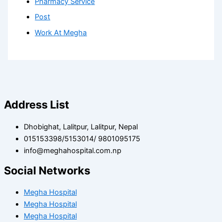
Pharmacy Service
Post
Work At Megha
Address List
Dhobighat, Lalitpur, Lalitpur, Nepal
015153398/5153014/ 9801095175
info@meghahospital.com.np
Social Networks
Megha Hospital
Megha Hospital
Megha Hospital