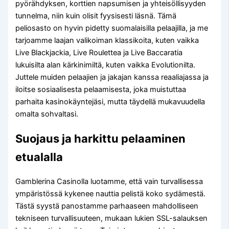
pyörähdyksen, korttien napsumisen ja yhteisöllisyyden
tunnelma, niin kuin olisit fyysisesti läsnä. Tämä
peliosasto on hyvin pidetty suomalaisilla pelaajilla, ja me
tarjoamme laajan valikoiman klassikoita, kuten vaikka
Live Blackjackia, Live Roulettea ja Live Baccaratia
lukuisilta alan kärkinimiltä, kuten vaikka Evolutionilta.
Juttele muiden pelaajien ja jakajan kanssa reaaliajassa ja
iloitse sosiaalisesta pelaamisesta, joka muistuttaa
parhaita kasinokäyntejäsi, mutta täydellä mukavuudella
omalta sohvaltasi.
Suojaus ja harkittu pelaaminen
etualalla
Gamblerina Casinolla luotamme, että vain turvallisessa
ympäristössä kykenee nauttia pelistä koko sydämestä.
Tästä syystä panostamme parhaaseen mahdolliseen
tekniseen turvallisuuteen, mukaan lukien SSL-salauksen