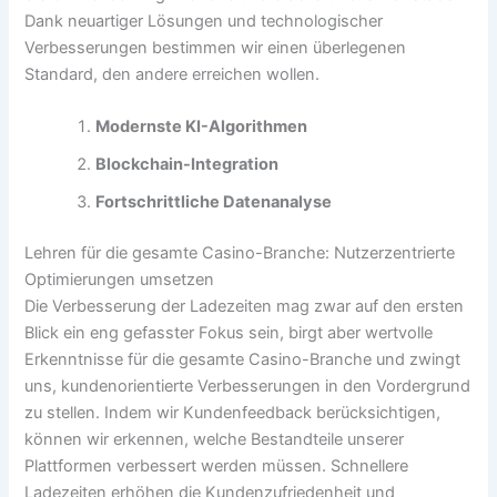
Dank neuartiger Lösungen und technologischer
Verbesserungen bestimmen wir einen überlegenen
Standard, den andere erreichen wollen.
Modernste KI-Algorithmen
Blockchain-Integration
Fortschrittliche Datenanalyse
Lehren für die gesamte Casino-Branche: Nutzerzentrierte
Optimierungen umsetzen
Die Verbesserung der Ladezeiten mag zwar auf den ersten
Blick ein eng gefasster Fokus sein, birgt aber wertvolle
Erkenntnisse für die gesamte Casino-Branche und zwingt
uns, kundenorientierte Verbesserungen in den Vordergrund
zu stellen. Indem wir Kundenfeedback berücksichtigen,
können wir erkennen, welche Bestandteile unserer
Plattformen verbessert werden müssen. Schnellere
Ladezeiten erhöhen die Kundenzufriedenheit und