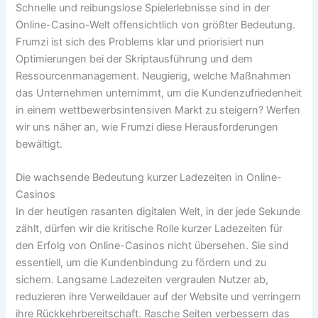
Schnelle und reibungslose Spielerlebnisse sind in der
Online-Casino-Welt offensichtlich von größter Bedeutung.
Frumzi ist sich des Problems klar und priorisiert nun
Optimierungen bei der Skriptausführung und dem
Ressourcenmanagement. Neugierig, welche Maßnahmen
das Unternehmen unternimmt, um die Kundenzufriedenheit
in einem wettbewerbsintensiven Markt zu steigern? Werfen
wir uns näher an, wie Frumzi diese Herausforderungen
bewältigt.
Die wachsende Bedeutung kurzer Ladezeiten in Online-
Casinos
In der heutigen rasanten digitalen Welt, in der jede Sekunde
zählt, dürfen wir die kritische Rolle kurzer Ladezeiten für
den Erfolg von Online-Casinos nicht übersehen. Sie sind
essentiell, um die Kundenbindung zu fördern und zu
sichern. Langsame Ladezeiten vergraulen Nutzer ab,
reduzieren ihre Verweildauer auf der Website und verringern
ihre Rückkehrbereitschaft. Rasche Seiten verbessern das