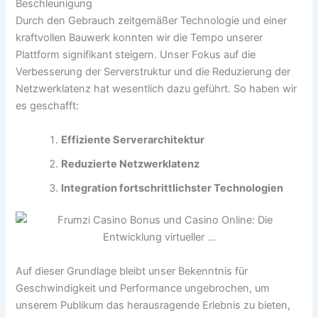
Beschleunigung
Durch den Gebrauch zeitgemäßer Technologie und einer
kraftvollen Bauwerk konnten wir die Tempo unserer
Plattform signifikant steigern. Unser Fokus auf die
Verbesserung der Serverstruktur und die Reduzierung der
Netzwerklatenz hat wesentlich dazu geführt. So haben wir
es geschafft:
Effiziente Serverarchitektur
Reduzierte Netzwerklatenz
Integration fortschrittlichster Technologien
Auf dieser Grundlage bleibt unser Bekenntnis für
Geschwindigkeit und Performance ungebrochen, um
unserem Publikum das herausragende Erlebnis zu bieten,