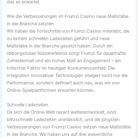
das es erwartet.
Wie die Verbesserungen im Frumzi Casino neue Maßstäbe
in der Branche setzten
Wir haben die Fortschritte von Frumzi Casino miterlebt, die
zu extrem schnellen Ladezeiten geführt und neue
Maßstäbe in der Branche gesetzt haben. Durch ein
reibungsloses Nutzererlebnis sorgt Frumzi für dauerhafte
Zufriedenheit und ein hohes Maß an Engagement – ein
kritischer Faktor im heutigen Konkurrenzumfeld. Die
Integration innovativer Technologien steigert nicht nur die
Performance, sondern definiert auch neu, was wir von
Online-Spielplattformen erwarten können.
Schnelle Ladezeiten
Da sich die Online-Welt rasant weiterentwickelt, sind
blitzschnelle Ladezeiten unerlässlich, und die jüngsten
Verbesserungen von Frumzi Casino setzen neue Maßstäbe
in der Branche. Wir haben uns auf drei wesentliche