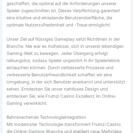
geschaffen, die optimal auf die Anforderungen unserer
Spieler zugeschnitten ist. Dieses Verpflichtung garantiert
eine intuitive und einladende Benutzeroberfläche, die
optimale Nutzerzufriedenheit und -Treue ermöglicht.
Unser Ziel auf flüssiges Gameplay setzt Richtlinien in der
Branche. Nie war es müheloser, sich in unserer lebendigen
Gaming-Welt zu bewegen. Jeder Übergang erfolgt
reibungslos, sodass Spieler ungestört in ihr Spielerlebnis
eintauchen können. Durch verbesserte Prozesse und
verbesserte Benutzerfreundlichkeit schaffen wir eine
Umgebung, in der sich Benutzer anerkannt und unterstützt
sehen. Entdecken Sie unser nahtloses Design und
entdecken Sie, wie Frumzi Casino Exzellenz im Online-
Gaming verwirklicht.
Bahnbrechende Technologieintegration
Mit modernster Technologie transformiert Frumzi Casino
die Online-Gaming-Branche und etabliert neue Maßstäbe.