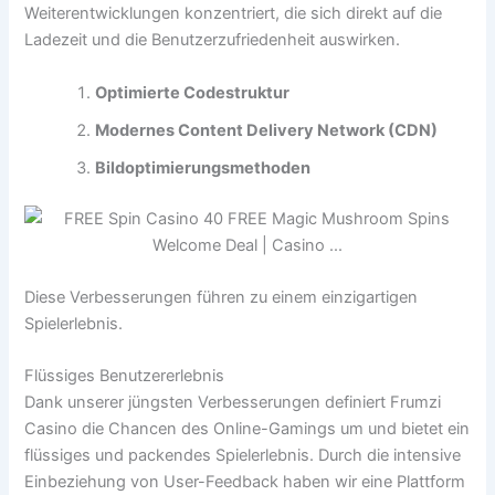
Weiterentwicklungen konzentriert, die sich direkt auf die
Ladezeit und die Benutzerzufriedenheit auswirken.
Optimierte Codestruktur
Modernes Content Delivery Network (CDN)
Bildoptimierungsmethoden
Diese Verbesserungen führen zu einem einzigartigen
Spielerlebnis.
Flüssiges Benutzererlebnis
Dank unserer jüngsten Verbesserungen definiert Frumzi
Casino die Chancen des Online-Gamings um und bietet ein
flüssiges und packendes Spielerlebnis. Durch die intensive
Einbeziehung von User-Feedback haben wir eine Plattform