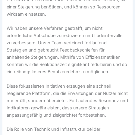
einer Steigerung benötigen, und können so Ressourcen
wirksam einsetzen.
Wir haben unsere Verfahren gestrafft, um nicht
erforderliche Aufschübe zu reduzieren und Ladeintervalle
zu verbessern. Unser Team verfeinert fortlaufend
Strategien und gebraucht Feedbackschleifen für
anhaltende Steigerungen. Mithilfe von Effizienzmetriken
konnten wir die Reaktionszeit signifikant reduzieren und so
ein reibungsloseres Benutzererlebnis ermöglichen.
Diese fokussierten Initiativen erzeugen eine schnell
reagierende Plattform, die die Erwartungen der Nutzer nicht
nur erfüllt, sondern überbietet. Fortlaufendes Resonanz und
Indikatoren gewährleisten, dass unsere Strategien
anpassungsfähig und zielgerichtet fortbestehen.
Die Rolle von Technik und Infrastruktur bei der