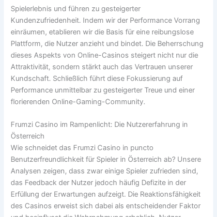
Spielerlebnis und führen zu gesteigerter
Kundenzufriedenheit. Indem wir der Performance Vorrang
einräumen, etablieren wir die Basis für eine reibungslose
Plattform, die Nutzer anzieht und bindet. Die Beherrschung
dieses Aspekts von Online-Casinos steigert nicht nur die
Attraktivität, sondern stärkt auch das Vertrauen unserer
Kundschaft. Schließlich führt diese Fokussierung auf
Performance unmittelbar zu gesteigerter Treue und einer
florierenden Online-Gaming-Community.
Frumzi Casino im Rampenlicht: Die Nutzererfahrung in
Österreich
Wie schneidet das Frumzi Casino in puncto
Benutzerfreundlichkeit für Spieler in Österreich ab? Unsere
Analysen zeigen, dass zwar einige Spieler zufrieden sind,
das Feedback der Nutzer jedoch häufig Defizite in der
Erfüllung der Erwartungen aufzeigt. Die Reaktionsfähigkeit
des Casinos erweist sich dabei als entscheidender Faktor