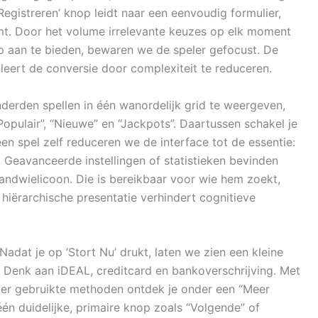
egistreren’ knop leidt naar een eenvoudig formulier,
omt. Door het volume irrelevante keuzes op elk moment
p aan te bieden, bewaren we de speler gefocust. De
uleert de conversie door complexiteit te reduceren.
nderden spellen in één wanordelijk grid te weergeven,
opulair”, “Nieuwe” en “Jackpots”. Daartussen schakel je
en spel zelf reduceren we de interface tot de essentie:
. Geavanceerde instellingen of statistieken bevinden
andwielicoon. Die is bereikbaar voor wie hem zoekt,
hiërarchische presentatie verhindert cognitieve
Nadat je op ‘Stort Nu’ drukt, laten we zien een kleine
. Denk aan iDEAL, creditcard en bankoverschrijving. Met
nder gebruikte methoden ontdek je onder een “Meer
één duidelijke, primaire knop zoals “Volgende” of