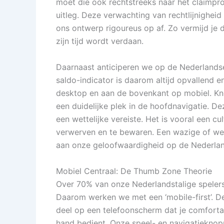
moet die ook rechtstreeks naar het claimpr
uitleg. Deze verwachting van rechtlijnigheid
ons ontwerp rigoureus op af. Zo vermijd je d
zijn tijd wordt verdaan.
Daarnaast anticiperen we op de Nederlandse,
saldo-indicator is daarom altijd opvallend 
desktop en aan de bovenkant op mobiel. Kn
een duidelijke plek in de hoofdnavigatie. Dez
een wettelijke vereiste. Het is vooral een c
verwerven en te bewaren. Een wazige of we
aan onze geloofwaardigheid op de Nederla
Mobiel Centraal: De Thumb Zone Theorie
Over 70% van onze Nederlandstalige spelers
Daarom werken we met een ‘mobile-first’. De 
deel op een telefoonscherm dat je comfortab
hand bedient. Onze speel- en navigatieknopp