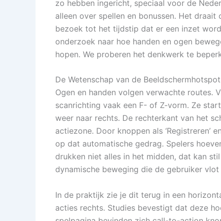
zo hebben ingericht, speciaal voor de Neder
alleen over spellen en bonussen. Het draait
bezoek tot het tijdstip dat er een inzet wo
onderzoek naar hoe handen en ogen bewege
hopen. We proberen het denkwerk te beperke
De Wetenschap van de Beeldschermhotspot
Ogen en handen volgen verwachte routes. Vo
scanrichting vaak een F- of Z-vorm. Ze star
weer naar rechts. De rechterkant van het sch
actiezone. Door knoppen als ‘Registreren’ en
op dat automatische gedrag. Spelers hoeve
drukken niet alles in het midden, dat kan 
dynamische beweging die de gebruiker vlot d
In de praktijk zie je dit terug in een horiz
acties rechts. Studies bevestigt dat deze h
spelpagina bevinden zich call-to-action kno