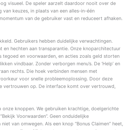
 oog visueel. De speler aarzelt daardoor nooit over de
 van keuzes, in plaats van een alles-in-één
et momentum van de gebruiker vast en reduceert afhaken.
kkeld. Gebruikers hebben duidelijke verwachtingen.
ht en hechten aan transparantie. Onze knoparchitectuur
ls tegoed en voorwaarden, en acties zoals geld storten
klikken vindbaar. Zonder verborgen menu’s. De ‘Help’ en
deraan rechts. Die hoek verbinden mensen met
 voorkeur voor snelle probleemoplossing. Door deze
e vertrouwen op. De interface komt over vertrouwd,
 op onze knoppen. We gebruiken krachtige, doelgerichte
 “Bekijk Voorwaarden”. Geen onduidelijke
 niet van omwegen. Als een knop “Bonus Claimen” heet,