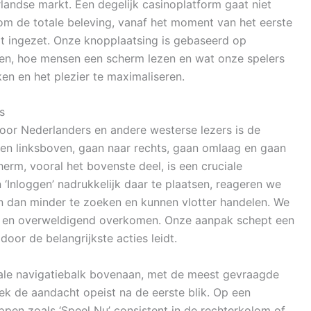
landse markt. Een degelijk casinoplatform gaat niet
 om de totale beleving, vanaf het moment van het eerste
rdt ingezet. Onze knopplaatsing is gebaseerd op
n, hoe mensen een scherm lezen en wat onze spelers
n en het plezier te maximaliseren.
s
or Nederlanders en andere westerse lezers is de
ten linksboven, gaan naar rechts, gaan omlaag en gaan
erm, vooral het bovenste deel, is een cruciale
 ‘Inloggen’ nadrukkelijk daar te plaatsen, reageren we
n dan minder te zoeken en kunnen vlotter handelen. We
stil en overweldigend overkomen. Onze aanpak schept een
oor de belangrijkste acties leidt.
ontale navigatiebalk bovenaan, met de meest gevraagde
oek de aandacht opeist na de eerste blik. Op een
ppen zoals ‘Speel Nu’ consistent in de rechterkolom of