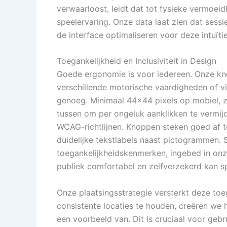
verwaarloost, leidt dat tot fysieke vermoei
speelervaring. Onze data laat zien dat sess
de interface optimaliseren voor deze intuïtie
Toegankelijkheid en Inclusiviteit in Design
Goede ergonomie is voor iedereen. Onze k
verschillende motorische vaardigheden of v
genoeg. Minimaal 44×44 pixels op mobiel, zod
tussen om per ongeluk aanklikken te vermij
WCAG-richtlijnen. Knoppen steken goed af t
duidelijke tekstlabels naast pictogrammen. S
toegankelijkheidskenmerken, ingebed in onz
publiek comfortabel en zelfverzekerd kan sp
Onze plaatsingsstrategie versterkt deze toe
consistente locaties te houden, creëren we 
een voorbeeld van. Dit is cruciaal voor geb