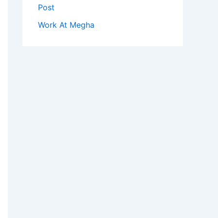
Post
Work At Megha