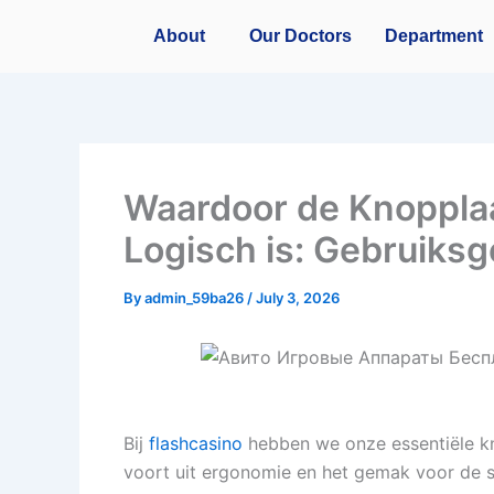
Skip
About
Our Doctors
Department
to
content
Waardoor de Knopplaa
Logisch is: Gebruiks
By
admin_59ba26
/
July 3, 2026
Bij
flashcasino
hebben we onze essentiële kn
voort uit ergonomie en het gemak voor de s