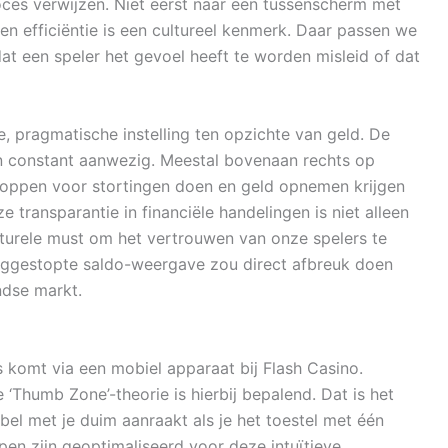
oces verwijzen. Niet eerst naar een tussenscherm met
 en efficiëntie is een cultureel kenmerk. Daar passen we
at een speler het gevoel heeft te worden misleid of dat
 pragmatische instelling ten opzichte van geld. De
en constant aanwezig. Meestal bovenaan rechts op
oppen voor stortingen doen en geld opnemen krijgen
e transparantie in financiële handelingen is niet alleen
ulturele must om het vertrouwen van onze spelers te
ggestopte saldo-weergave zou direct afbreuk doen
ndse markt.
 komt via een mobiel apparaat bij Flash Casino.
‘Thumb Zone’-theorie is hierbij bepalend. Dat is het
el met je duim aanraakt als je het toestel met één
en zijn geoptimaliseerd voor deze intuïtieve