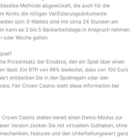
ieselbe Methode abgewickelt, die auch für die
 im Konto die nötigen Verifizierungsdokumente
eiden sich: E-Wallets sind mit circa 24 Stunden am
n kann es 3 bis 5 Bankarbeitstage in Anspruch nehmen.
n oder Woche gelten.
Spiel?
che Prozentsatz der Einsätze, den ein Spiel über einen
ßen lässt. Ein RTP von 96% bedeutet, dass von 100 Euro
Wert entdecken Sie in den Spielregeln oder den
iels. Fair Crown Casino stellt diese Information bei
ir Crown Casino stellen bereit einen Demo-Modus zur
dieser Version zocken Sie mit virtuellem Guthaben, ohne
ielmechaniken, Features und den Unterhaltungswert ganz