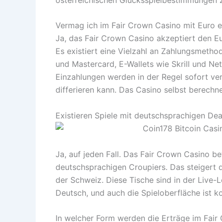
Vermag ich im Fair Crown Casino mit Euro e
Ja, das Fair Crown Casino akzeptiert den Eu
Es existiert eine Vielzahl an Zahlungsmeth
und Mastercard, E-Wallets wie Skrill und Ne
Einzahlungen werden in der Regel sofort ve
differieren kann. Das Casino selbst berechn
Existieren Spiele mit deutschsprachigen Dea
Ja, auf jeden Fall. Das Fair Crown Casino be
deutschsprachigen Croupiers. Das steigert d
der Schweiz. Diese Tische sind in der Live-
Deutsch, und auch die Spieloberfläche ist ko
In welcher Form werden die Erträge im Fair