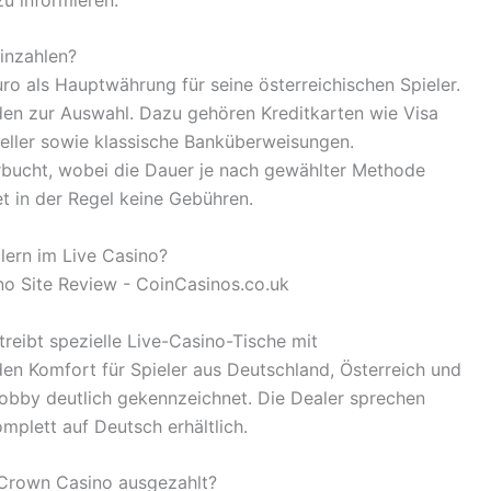
inzahlen?
ro als Hauptwährung für seine österreichischen Spieler.
oden zur Auswahl. Dazu gehören Kreditkarten wie Visa
teller sowie klassische Banküberweisungen.
rbucht, wobei die Dauer je nach gewählter Methode
et in der Regel keine Gebühren.
lern im Live Casino?
treibt spezielle Live-Casino-Tische mit
en Komfort für Spieler aus Deutschland, Österreich und
Lobby deutlich gekennzeichnet. Die Dealer sprechen
mplett auf Deutsch erhältlich.
 Crown Casino ausgezahlt?