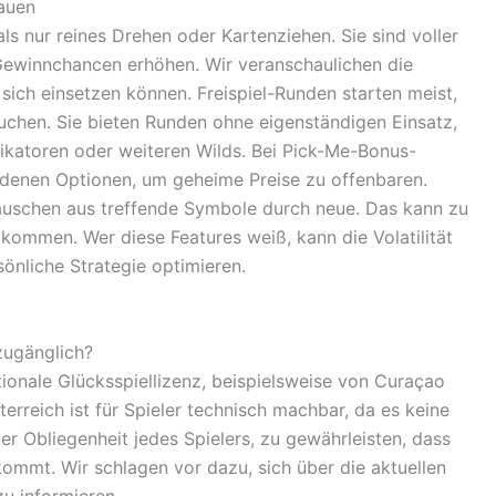
auen
ls nur reines Drehen oder Kartenziehen. Sie sind voller
Gewinnchancen erhöhen. Wir veranschaulichen die
 sich einsetzen können. Freispiel-Runden starten meist,
chen. Sie bieten Runden ohne eigenständigen Einsatz,
likatoren oder weiteren Wilds. Bei Pick-Me-Bonus-
edenen Optionen, um geheime Preise zu offenbaren.
auschen aus treffende Symbole durch neue. Das kann zu
kommen. Wer diese Features weiß, kann die Volatilität
sönliche Strategie optimieren.
zugänglich?
ationale Glücksspiellizenz, beispielsweise von Curaçao
erreich ist für Spieler technisch machbar, da es keine
der Obliegenheit jedes Spielers, zu gewährleisten, dass
ommt. Wir schlagen vor dazu, sich über die aktuellen
u informieren.