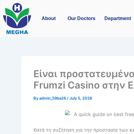
Skip
to
About
Our Doctors
Department
content
Είναι προστατευμένα
Frumzi Casino στην 
By
admin_59ba26
/
July 5, 2026
Κατά τη συζήτηση για την προστασία των κ