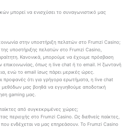
κών μπορεί να ενισχύσει το συναγωνιστικό μας
οινωνία στην υποστήριξη πελατών στο Frumzi Casino;
της υποστήριξης πελατών στο Frumzi Casino,
αραίτητη. Κανονικά, μπορούμε να έχουμε πρόσβαση
πικοινωνίας, όπως η live chat ή το email. Η ζωντανή
α, ενώ το email ίσως πάρει μερικές ώρες.
ι προφανές ότι για γρήγορα ερωτήματα, η live chat
ν μεθόδων μας βοηθά να εγγυηθούμε αποδοτική
θηση gaming μας.
 παίκτες από συγκεκριμένες χώρες;
ας περιοχής στο Frumzi Casino. Ως διεθνείς παίκτες,
που ενδέχεται να μας επηρεάσουν. Το Frumzi Casino