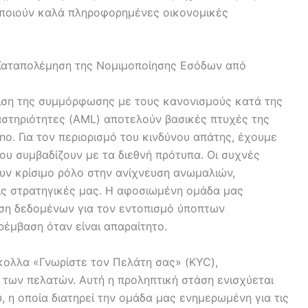
οποιούν καλά πληροφορημένες οικονομικές
Καταπολέμηση της Νομιμοποίησης Εσόδων από
ιση της συμμόρφωσης με τους κανονισμούς κατά της
στηριότητες (AML) αποτελούν βασικές πτυχές της
no. Για τον περιορισμό του κινδύνου απάτης, έχουμε
υ συμβαδίζουν με τα διεθνή πρότυπα. Οι συχνές
ουν κρίσιμο ρόλο στην ανίχνευση ανωμαλιών,
ις στρατηγικές μας. Η αφοσιωμένη ομάδα μας
υση δεδομένων για τον εντοπισμό ύποπτων
έμβαση όταν είναι απαραίτητο.
ολλα «Γνωρίστε τον Πελάτη σας» (KYC),
 των πελατών. Αυτή η προληπτική στάση ενισχύεται
 η οποία διατηρεί την ομάδα μας ενημερωμένη για τις