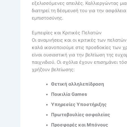
εξελισσόμενες απειλές. Καλλιεργώντας μια
διατηρεί τη δέσμευσή του για την ασφάλει
εμπιστοσύνης.
Εμπειρίες και Κριτικές Πελατών
Οι αναμνήσεις και οι κριτικές των πελατώ
καλά ικανοποιούμε στις προσδοκίες των χ
είναι ουσιαστική για την βελτίωση της ευχ
παιχνιδιού. Οι σχόλια έχουν επισημάνει τό
χρήζουν βελτίωσης:
Θετική αλληλεπίδραση
Ποικιλία Games
Υπηρεσίες Υποστήριξης
Πρωτοβουλίες ασφαλείας
Προσφορές και Μπόνους