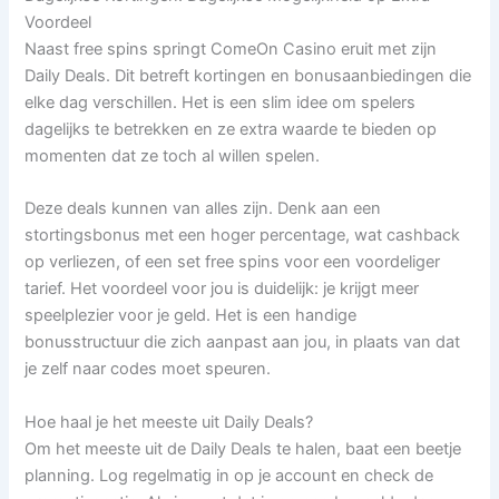
Voordeel
Naast free spins springt ComeOn Casino eruit met zijn
Daily Deals. Dit betreft kortingen en bonusaanbiedingen die
elke dag verschillen. Het is een slim idee om spelers
dagelijks te betrekken en ze extra waarde te bieden op
momenten dat ze toch al willen spelen.
Deze deals kunnen van alles zijn. Denk aan een
stortingsbonus met een hoger percentage, wat cashback
op verliezen, of een set free spins voor een voordeliger
tarief. Het voordeel voor jou is duidelijk: je krijgt meer
speelplezier voor je geld. Het is een handige
bonusstructuur die zich aanpast aan jou, in plaats van dat
je zelf naar codes moet speuren.
Hoe haal je het meeste uit Daily Deals?
Om het meeste uit de Daily Deals te halen, baat een beetje
planning. Log regelmatig in op je account en check de