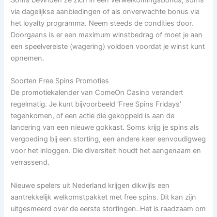
via dagelijkse aanbiedingen of als onverwachte bonus via
het loyalty programma. Neem steeds de condities door.
Doorgaans is er een maximum winstbedrag of moet je aan
een speelvereiste (wagering) voldoen voordat je winst kunt
opnemen.
Soorten Free Spins Promoties
De promotiekalender van ComeOn Casino verandert
regelmatig. Je kunt bijvoorbeeld ‘Free Spins Fridays’
tegenkomen, of een actie die gekoppeld is aan de
lancering van een nieuwe gokkast. Soms krijg je spins als
vergoeding bij een storting, een andere keer eenvoudigweg
voor het inloggen. Die diversiteit houdt het aangenaam en
verrassend.
Nieuwe spelers uit Nederland krijgen dikwijls een
aantrekkelijk welkomstpakket met free spins. Dit kan zijn
uitgesmeerd over de eerste stortingen. Het is raadzaam om