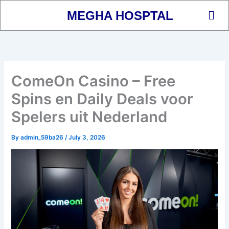
Skip
Men
MEGHA HOSPTAL
to
content
ComeOn Casino – Free
Spins en Daily Deals voor
Spelers uit Nederland
By
admin_59ba26
/
July 3, 2026