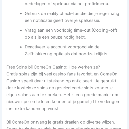
nederlagen of spelduur via het profielmenu.
Gebruik de reality check-functie die je regelmatig
een notificatie geeft over je spelsessie.
Vraag aan een voorlopig time-out (Cooling-off)
op als je een pauze nodig hebt.
Deactiveer je account voorgoed via de
Zelfblokkering optie als dat noodzakelijk is.
Free Spins bij ComeOn Casino: Hoe werken ze?
Gratis spins zijn bij veel casino fans favoriet, en ComeOn
Casino speelt daar uitstekend op anticipeert. Je gebruikt
deze kosteloze spins op geselecteerde slots zonder je
eigen salans aan te spreken. Het is een goede manier om
nieuwe spellen te leren kennen of je gametijd te verlengen
met extra kansen op winst.
Bij ComeOn ontvang je gratis draaien op diverse wijzen.
Soms bevinden ze zich in een verwelkomingsbonus, soms