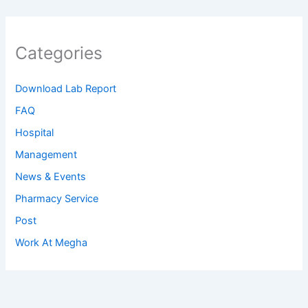
Categories
Download Lab Report
FAQ
Hospital
Management
News & Events
Pharmacy Service
Post
Work At Megha