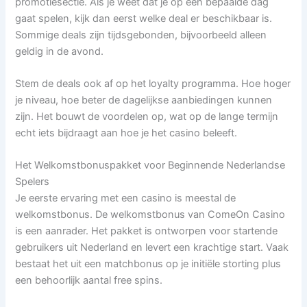
promotiesectie. Als je weet dat je op een bepaalde dag
gaat spelen, kijk dan eerst welke deal er beschikbaar is.
Sommige deals zijn tijdsgebonden, bijvoorbeeld alleen
geldig in de avond.
Stem de deals ook af op het loyalty programma. Hoe hoger
je niveau, hoe beter de dagelijkse aanbiedingen kunnen
zijn. Het bouwt de voordelen op, wat op de lange termijn
echt iets bijdraagt aan hoe je het casino beleeft.
Het Welkomstbonuspakket voor Beginnende Nederlandse
Spelers
Je eerste ervaring met een casino is meestal de
welkomstbonus. De welkomstbonus van ComeOn Casino
is een aanrader. Het pakket is ontworpen voor startende
gebruikers uit Nederland en levert een krachtige start. Vaak
bestaat het uit een matchbonus op je initiële storting plus
een behoorlijk aantal free spins.