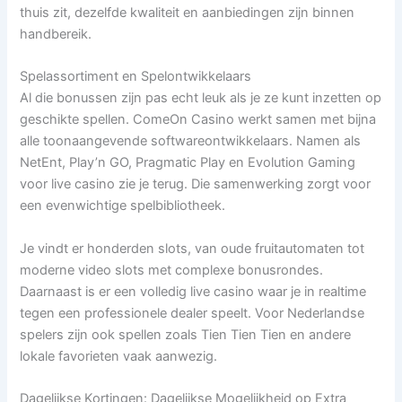
thuis zit, dezelfde kwaliteit en aanbiedingen zijn binnen
handbereik.
Spelassortiment en Spelontwikkelaars
Al die bonussen zijn pas echt leuk als je ze kunt inzetten op
geschikte spellen. ComeOn Casino werkt samen met bijna
alle toonaangevende softwareontwikkelaars. Namen als
NetEnt, Play’n GO, Pragmatic Play en Evolution Gaming
voor live casino zie je terug. Die samenwerking zorgt voor
een evenwichtige spelbibliotheek.
Je vindt er honderden slots, van oude fruitautomaten tot
moderne video slots met complexe bonusrondes.
Daarnaast is er een volledig live casino waar je in realtime
tegen een professionele dealer speelt. Voor Nederlandse
spelers zijn ook spellen zoals Tien Tien Tien en andere
lokale favorieten vaak aanwezig.
Dagelijkse Kortingen: Dagelijkse Mogelijkheid op Extra