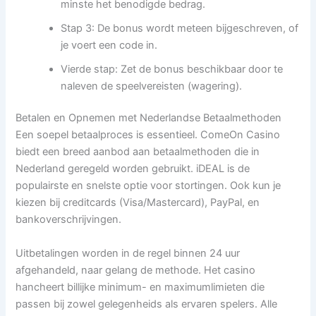
minste het benodigde bedrag.
Stap 3: De bonus wordt meteen bijgeschreven, of
je voert een code in.
Vierde stap: Zet de bonus beschikbaar door te
naleven de speelvereisten (wagering).
Betalen en Opnemen met Nederlandse Betaalmethoden
Een soepel betaalproces is essentieel. ComeOn Casino
biedt een breed aanbod aan betaalmethoden die in
Nederland geregeld worden gebruikt. iDEAL is de
populairste en snelste optie voor stortingen. Ook kun je
kiezen bij creditcards (Visa/Mastercard), PayPal, en
bankoverschrijvingen.
Uitbetalingen worden in de regel binnen 24 uur
afgehandeld, naar gelang de methode. Het casino
hancheert billijke minimum- en maximumlimieten die
passen bij zowel gelegenheids als ervaren spelers. Alle