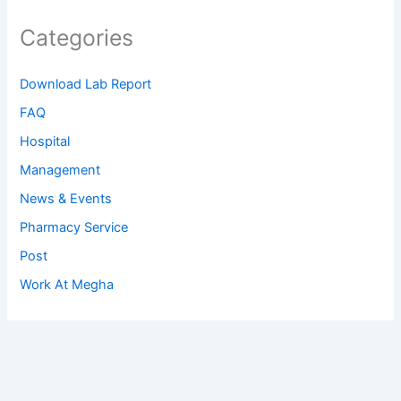
Categories
Download Lab Report
FAQ
Hospital
Management
News & Events
Pharmacy Service
Post
Work At Megha