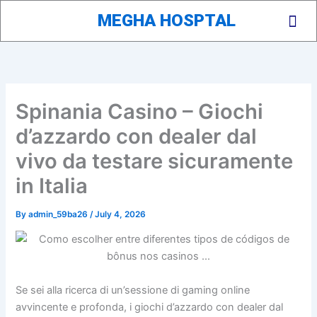
Skip
Men
MEGHA HOSPTAL
to
content
Spinania Casino – Giochi
d’azzardo con dealer dal
vivo da testare sicuramente
in Italia
By
admin_59ba26
/
July 4, 2026
Se sei alla ricerca di un’sessione di gaming online
avvincente e profonda, i giochi d’azzardo con dealer dal