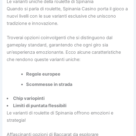
Le varianti uniche della roulette di Spinania
Quando si parla di roulette, Spinania Casino porta il gioco a
nuovi livelli con le sue varianti esclusive che uniscono
tradizione e innovazione.
Troverai opzioni coinvolgenti che si distinguono dal
gameplay standard, garantendo che ogni giro sia
un’esperienza emozionante. Ecco alcune caratteristiche
che rendono queste varianti uniche:
Regole europee
Scommesse in strada
Chip variopinti
Limiti di puntata flessibili
Le varianti di roulette di Spinania offrono emozioni e
strategia!
Affascinanti opzioni di Baccarat da esplorare