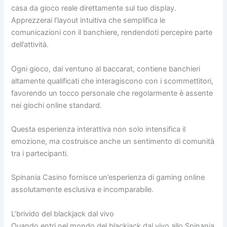
casa da gioco reale direttamente sul tuo display.
Apprezzerai l’layout intuitiva che semplifica le
comunicazioni con il banchiere, rendendoti percepire parte
dell’attività.
Ogni gioco, dal ventuno al baccarat, contiene banchieri
altamente qualificati che interagiscono con i scommettitori,
favorendo un tocco personale che regolarmente è assente
nei giochi online standard.
Questa esperienza interattiva non solo intensifica il
emozione, ma costruisce anche un sentimento di comunità
tra i partecipanti.
Spinania Casino fornisce un’esperienza di gaming online
assolutamente esclusiva e incomparabile.
L’brivido del blackjack dal vivo
Quando entri nel mondo del blackjack dal vivo allo Spinania