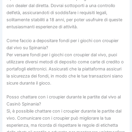
con dealer dal diretta. Dovrai sottoporti a una controllo
dell’età, assicurandoti di soddisfare i requisiti legali,
solitamente stabiliti a 18 anni, per poter usufruire di queste
entusiasmanti esperienze di attività.
Come faccio a depositare fondi per i giochi con croupier
dal vivo su Spinania?
Per versare fondi per i giochi con croupier dal vivo, puoi
utilizzare diversi metodi di deposito come carte di credito o
portafogli elettronici. Assicurati che la piattaforma assicuri
la sicurezza dei fondi, in modo che le tue transazioni siano
sicure durante il gioco.
Posso chattare con i croupier durante le partite dal vivo al
Casinò Spinania?
Sì, è possibile chattare con i croupier durante le partite dal
vivo. Comunicare con i croupier può migliorare la tua
esperienza, ma ricorda di rispettare le regole di etichetta