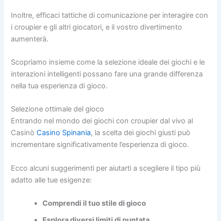
Inoltre, efficaci tattiche di comunicazione per interagire con
i croupier e gli altri giocatori, e il vostro divertimento
aumenterà.
Scopriamo insieme come la selezione ideale dei giochi e le
interazioni intelligenti possano fare una grande differenza
nella tua esperienza di gioco.
Selezione ottimale del gioco
Entrando nel mondo dei giochi con croupier dal vivo al
Casinò
Casino Spinania
, la scelta dei giochi giusti può
incrementare significativamente l’esperienza di gioco.
Ecco alcuni suggerimenti per aiutarti a scegliere il tipo più
adatto alle tue esigenze:
Comprendi il tuo stile di gioco
Esplora diversi limiti di puntata