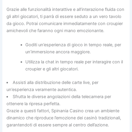
Grazie alle funzionalità interattive e all’interazione fluida con
gli altri giocatori, ti parrà di essere seduto a un vero tavolo
da gioco. Potrai comunicare immediatamente con croupier
amichevoli che faranno ogni mano emozionante.
Goditi un’esperienza di gioco in tempo reale, per
un’immersione ancora maggiore.
Utilizza la chat in tempo reale per interagire con il
croupier e gli altri giocatori.
Assisti alla distribuzione delle carte live, per
un’esperienza veramente autentica.
Sfrutta le diverse angolazioni della telecamera per
ottenere la ripresa perfetta.
Grazie a questi fattori, Spinania Casino crea un ambiente
dinamico che riproduce l’emozione dei casinò tradizionali,
garantendoti di essere sempre al centro dell’azione.