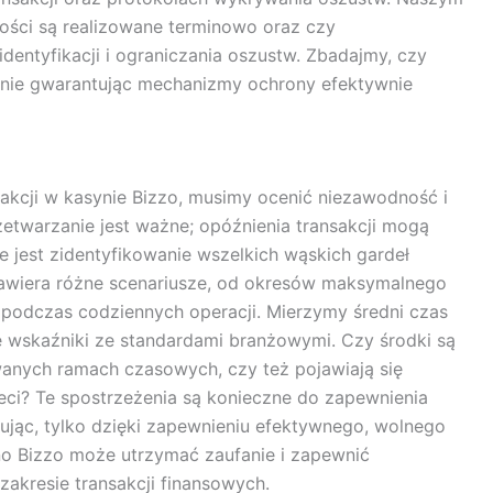
ności są realizowane terminowo oraz czy
ntyfikacji i ograniczania oszustw. Zbadajmy, czy
śnie gwarantując mechanizmy ochrony efektywnie
akcji w kasynie Bizzo, musimy ocenić niezawodność i
zetwarzanie jest ważne; opóźnienia transakcji mogą
jest zidentyfikowanie wszelkich wąskich gardeł
awiera różne scenariusze, od okresów maksymalnego
podczas codziennych operacji. Mierzymy średni czas
te wskaźniki ze standardami branżowymi. Czy środki są
anych ramach czasowych, czy też pojawiają się
ci? Te spostrzeżenia są konieczne do zapewnienia
jąc, tylko dzięki zapewnieniu efektywnego, wolnego
no Bizzo może utrzymać zaufanie i zapewnić
kresie transakcji finansowych.