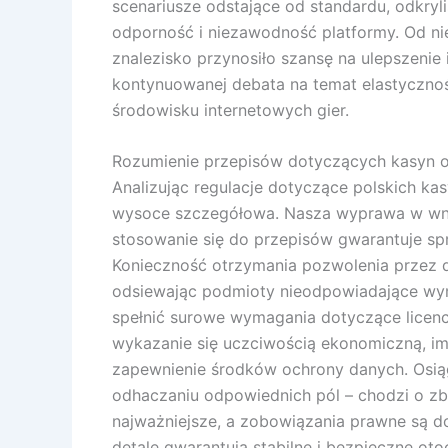
scenariusze odstające od standardu, odkry
odporność i niezawodność platformy. Od ni
znalezisko przynosiło szansę na ulepszenie 
kontynuowanej debata na temat elastyczno
środowisku internetowych gier.
Rozumienie przepisów dotyczących kasyn o
Analizując regulacje dotyczące polskich kasy
wysoce szczegółowa. Nasza wyprawa w wnę
stosowanie się do przepisów gwarantuje spr
Konieczność otrzymania pozwolenia przez d
odsiewając podmioty nieodpowiadające wym
spełnić surowe wymagania dotyczące licencj
wykazanie się uczciwością ekonomiczną, i
zapewnienie środków ochrony danych. Osiągni
odhaczaniu odpowiednich pól – chodzi o zb
najważniejsze, a zobowiązania prawne są do
detale gwarantują stabilne i bezpieczne otoc