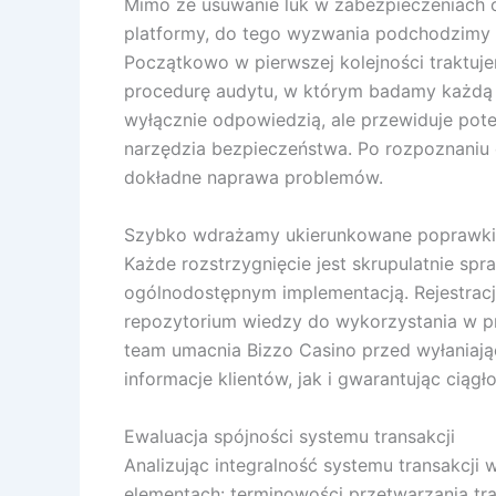
Mimo że usuwanie luk w zabezpieczeniach
platformy, do tego wyzwania podchodzimy 
Początkowo w pierwszej kolejności traktuj
procedurę audytu, w którym badamy każdą p
wyłącznie odpowiedzią, ale przewiduje pot
narzędzia bezpieczeństwa. Po rozpoznaniu 
dokładne naprawa problemów.
Szybko wdrażamy ukierunkowane poprawki, 
Każde rozstrzygnięcie jest skrupulatnie 
ogólnodostępnym implementacją. Rejestracj
repozytorium wiedzy do wykorzystania w pr
team umacnia Bizzo Casino przed wyłaniają
informacje klientów, jak i gwarantując ciągło
Ewaluacja spójności systemu transakcji
Analizując integralność systemu transakcji 
elementach: terminowości przetwarzania tr