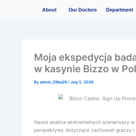
Skip
About
Our Doctors
Department
to
content
Moja ekspedycja bad
w kasynie Bizzo w Po
By
admin_59ba26
/
July 5, 2026
Nasze analiza ekstremalnych scenariuszy w
perspektywy dotyczące zachowań graczy i 