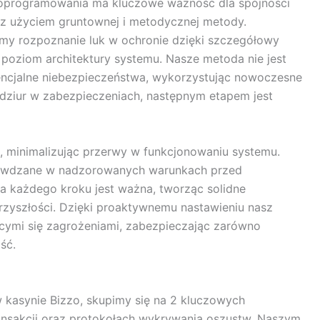
 oprogramowania ma kluczowe ważność dla spójności
z użyciem gruntownej i metodycznej metody.
emy rozpoznanie luk w ochronie dzięki szczegółowy
oziom architektury systemu. Nasze metoda nie jest
encjalne niebezpieczeństwa, wykorzystując nowoczesne
dziur w zabezpieczeniach, następnym etapem jest
minimalizując przerwy w funkcjonowaniu systemu.
sprawdzane w nadzorowanych warunkach przed
a każdego kroku jest ważna, tworząc solidne
zyszłości. Dzięki proaktywnemu nastawieniu nasz
cymi się zagrożeniami, zabezpieczając zarówno
ść.
w kasynie Bizzo, skupimy się na 2 kluczowych
ansakcji oraz protokołach wykrywania oszustw. Naszym