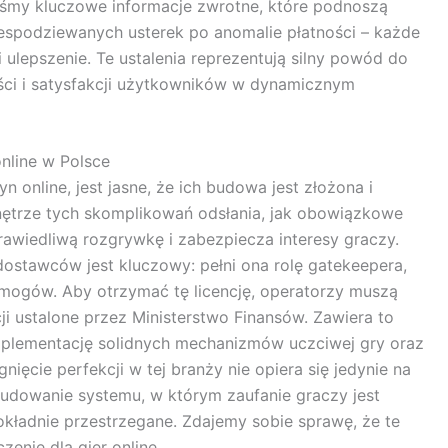
liśmy kluczowe informacje zwrotne, które podnoszą
espodziewanych usterek po anomalie płatności – każde
i ulepszenie. Te ustalenia reprezentują silny powód do
ści i satysfakcji użytkowników w dynamicznym
nline w Polsce
n online, jest jasne, że ich budowa jest złożona i
trze tych skomplikowań odsłania, jak obowiązkowe
awiedliwą rozgrywkę i zabezpiecza interesy graczy.
ostawców jest kluczowy: pełni ona rolę gatekeepera,
ogów. Aby otrzymać tę licencję, operatorzy muszą
i ustalone przez Ministerstwo Finansów. Zawiera to
mplementację solidnych mechanizmów uczciwej gry oraz
ęcie perfekcji w tej branży nie opiera się jedynie na
udowanie systemu, w którym zaufanie graczy jest
kładnie przestrzegane. Zdajemy sobie sprawę, że te
zenie dla gier online.