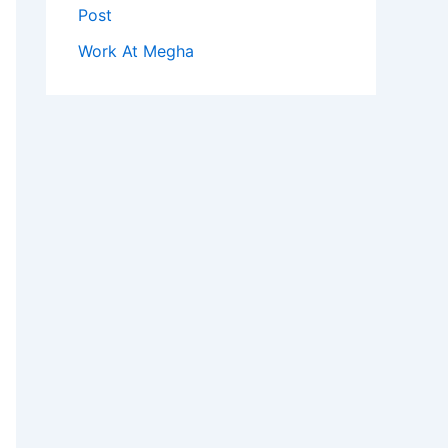
Post
Work At Megha