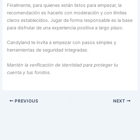
Finalmente, para quienes están listos para empezar, la
recomendación es hacerlo con moderación y con límites
claros establecidos. Jugar de forma responsable es la base
para disfrutar de una experiencia positiva a largo plazo.
Candyland te invita a empezar con pasos simples y
herramientas de seguridad integradas.
Mantén la verificación de identidad para proteger tu
cuenta y tus fondos.
PREVIOUS
NEXT