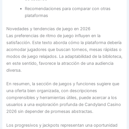
Recomendaciones para comparar con otras
plataformas
Novedades y tendencias de juego en 2026
Las preferencias de ritmo de juego influyen en la
satisfacción. Este texto aborda cómo la plataforma debería
acomodar jugadores que buscan torneos, mesas rápidas o
modos de juego relajados. La adaptabilidad de la biblioteca,
en este sentido, favorece la atracción de una audiencia
diversa.
En resumen, la sección de juegos y funciones sugiere que
una oferta bien organizada, con descripciones
comprensibles y herramientas útiles, puede acercar a los
usuarios a una exploración profunda de Candyland Casino
2026 sin depender de promesas abstractas.
Los progresivos y jackpots representan una oportunidad