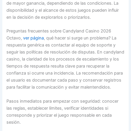
de mayor ganancia, dependiendo de las condiciones. La
disponibilidad y el alcance de estos juegos pueden influir
en la decisión de explorarlos o priorizarlos.
Preguntas frecuentes sobre Candyland Casino 2026
Octavo,
ver página
, qué hacer si surge un problema? La
respuesta genérica es contactar al equipo de soporte y
seguir las políticas de resolución de disputas. En candyland
casino, la claridad de los procesos de escalamiento y los
tiempos de respuesta resulta clave para recuperar la
confianza si ocurre una incidencia. La recomendación para
el usuario es documentar cada paso y conservar registros
para facilitar la comunicación y evitar malentendidos.
Pasos inmediatos para empezar con seguridad: conocer
las reglas, establecer límites, verificar identidades si
corresponde y priorizar el juego responsable en cada
sesión.