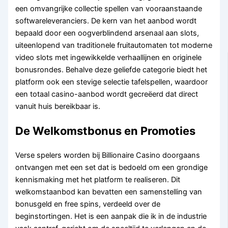
een omvangrijke collectie spellen van vooraanstaande
softwareleveranciers. De kern van het aanbod wordt
bepaald door een oogverblindend arsenaal aan slots,
uiteenlopend van traditionele fruitautomaten tot moderne
video slots met ingewikkelde verhaallijnen en originele
bonusrondes. Behalve deze geliefde categorie biedt het
platform ook een stevige selectie tafelspellen, waardoor
een totaal casino-aanbod wordt gecreëerd dat direct
vanuit huis bereikbaar is.
De Welkomstbonus en Promoties
Verse spelers worden bij Billionaire Casino doorgaans
ontvangen met een set dat is bedoeld om een grondige
kennismaking met het platform te realiseren. Dit
welkomstaanbod kan bevatten een samenstelling van
bonusgeld en free spins, verdeeld over de
beginstortingen. Het is een aanpak die ik in de industrie