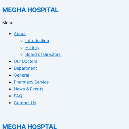
MEGHA HOSPITAL
Menu
About
Introduction
History
Board of Directors
Our Doctors
Department
General
Pharmacy Service
News & Events
FAQ
Contact Us
MEGHA HOSPTAL