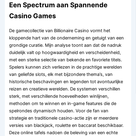
Een Spectrum aan Spannende
Casino Games
De gamecollectie van Billionaire Casino vormt het
kloppende hart van de onderneming en getuigt van een
grondige curatie. Mijn analyse toont aan dat de nadruk
duidelijk valt op hoogwaardigheid en verscheidenheid,
met een sterke selectie van bekende en favoriete titels.
Spelers kunnen zich verliezen in de prachtige werelden
van geliefde slots, elk met bijzondere thema’s, van
historische beschavingen en legenden tot avontuurlijke
reizen en creatieve werelden. De systemen verschillen
sterk, met verschillende hoeveelheden winlijnen,
methoden om te winnen en in-game features die de
spelrondes dynamisch houden. Voor de fan van
strategie en traditionele casino-actie zijn er meerdere
versies van blackjack, roulette en baccarat beschikbaar.
Deze online tafels nadoen de beleving van een echte