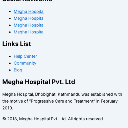
Megha Hospital
Megha Hospital
Megha Hospital
Megha Hospital
Links List
Help Center
Community
Blog
Megha Hospital Pvt. Ltd
Megha Hospital, Dhobighat, Kathmandu was established with
the motive of “Progressive Care and Treatment” in February
2010.
© 2018, Megha Hospital Pvt. Ltd. All rights reserved.