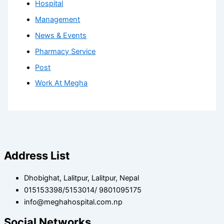
Hospital
Management
News & Events
Pharmacy Service
Post
Work At Megha
Address List
Dhobighat, Lalitpur, Lalitpur, Nepal
015153398/5153014/ 9801095175
info@meghahospital.com.np
Social Networks