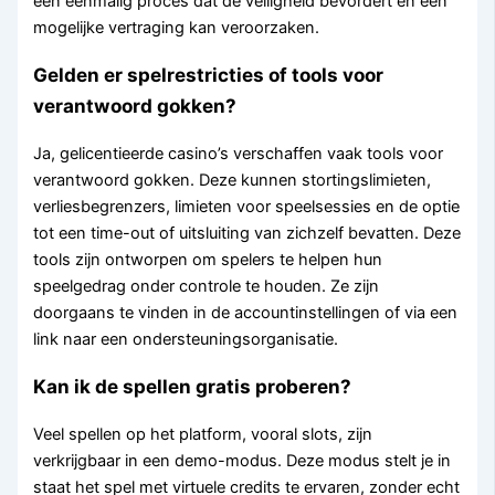
een éénmalig proces dat de veiligheid bevordert en een
mogelijke vertraging kan veroorzaken.
Gelden er spelrestricties of tools voor
verantwoord gokken?
Ja, gelicentieerde casino’s verschaffen vaak tools voor
verantwoord gokken. Deze kunnen stortingslimieten,
verliesbegrenzers, limieten voor speelsessies en de optie
tot een time-out of uitsluiting van zichzelf bevatten. Deze
tools zijn ontworpen om spelers te helpen hun
speelgedrag onder controle te houden. Ze zijn
doorgaans te vinden in de accountinstellingen of via een
link naar een ondersteuningsorganisatie.
Kan ik de spellen gratis proberen?
Veel spellen op het platform, vooral slots, zijn
verkrijgbaar in een demo-modus. Deze modus stelt je in
staat het spel met virtuele credits te ervaren, zonder echt