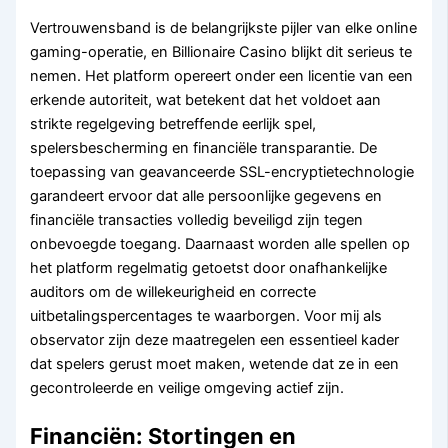
Vertrouwensband is de belangrijkste pijler van elke online
gaming-operatie, en Billionaire Casino blijkt dit serieus te
nemen. Het platform opereert onder een licentie van een
erkende autoriteit, wat betekent dat het voldoet aan
strikte regelgeving betreffende eerlijk spel,
spelersbescherming en financiële transparantie. De
toepassing van geavanceerde SSL-encryptietechnologie
garandeert ervoor dat alle persoonlijke gegevens en
financiële transacties volledig beveiligd zijn tegen
onbevoegde toegang. Daarnaast worden alle spellen op
het platform regelmatig getoetst door onafhankelijke
auditors om de willekeurigheid en correcte
uitbetalingspercentages te waarborgen. Voor mij als
observator zijn deze maatregelen een essentieel kader
dat spelers gerust moet maken, wetende dat ze in een
gecontroleerde en veilige omgeving actief zijn.
Financiën: Stortingen en