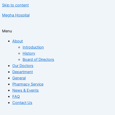
Skip to content
Megha Hospital
Menu
About
Introduction
History
Board of Directors
Our Doctors
Department
General
Pharmacy Service
News & Events
FAQ
Contact Us