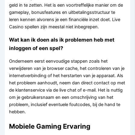
geld in te zetten. Het is een voortreffelijke manier om de
gameplay, bonusfeatures en uitbetalingsstructuur te
leren kennen alvorens je een financiële inzet doet. Live
Casino spellen zijn meestal niet inbegrepen.
Wat kan ik doen als ik problemen heb met
inloggen of een spel?
Onderneem eerst eenvoudige stappen zoals het
verwijderen van je browser cache, het controleren van je
internetverbinding of het herstarten van je apparaat. Als
het probleem aanhoudt, neem dan direct contact op met
de klantenservice via de live chat of e-mail. Het is nuttig
om je gebruikersnaam en een omschrijving van het
probleem, inclusief eventuele foutcodes, bij de hand te
hebben.
Mobiele Gaming Ervaring