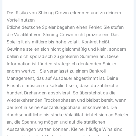
Das Risiko von Shining Crown erkennen und zu deinem
Vorteil nutzen
Etliche deutsche Spieler begehen einen Fehler: Sie stufen
die Volatilität von Shining Crown nicht präzise ein. Das
Spiel gilt als mittlere bis hohe volatil. Konkret heißt,
Gewinne stellen sich nicht gleichmäßig und klein, sondern
ballen sich sporadisch zu größeren Summen an. Diese
Information ist für den strategisch denkenden Spieler
enorm wertvoll. Sie veranlasst zu einem Bankroll-
Management, das auf Ausdauer abgestimmt ist. Deine
Einsätze müssen so kalkuliert sein, dass du zahlreiche
hundert Drehungen absolvierst. So überstehst du die
wiederkehrenden Trockenphasen und bleibst bereit, wenn
der Slot in seine Auszahlungsphase umschwenkt. Die
durchschnittliche bis starke Volatilität richtet sich an Spieler
an, die Spannung mögen und auf die stattlichen
Auszahlungen warten können. Kleine, häufige Wins sind