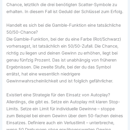
Chance, letztlich die drei benötigten Scatter-Symbole zu
erhalten. In diesem Fall ist Geduld der Schlüssel zum Erfolg.
Handelt es sich bei die Gamble-Funktion eine tatsächliche
50/50-Chance?
Die Gamble-Funktion, bei der du eine Farbe (Rot/Schwarz)
vorhersagst, ist tatsächlich ein 50/50-Zufall. Die Chance,
richtig zu liegen und deinen Gewinn zu erhöhen, liegt bei
genau fünfzig Prozent. Das ist unabhängig von früheren
Ergebnissen. Die zweite Stufe, bei der du das Symbol
errätst, hat eine wesentlich niedrigere
Gewinnwahrscheinlichkeit und ist folglich gefährlicher.
Existiert eine Strategie für den Einsatz von Autoplay?
Allerdings, die gibt es. Setze ein Autoplay mit klaren Stop-
Limits. Setze ein Limit für individuelle Gewinne – stoppe
zum Beispiel bei einem Gewinn über dem 50-fachen deines
Einsatzes. Definiere auch ein Verlustlimit – unterbreche,
wenn 50 Drehungen ohne erwähnenswerten Gewinn