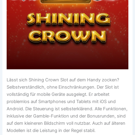
Lässt sich Shining Crown Slot auf dem Handy zocken?
Selbstverständlich, ohne Einschränkungen. Der Slot ist
vollständig für mobile Geräte ausgelegt. Er arbeitet
problemlos auf Smartphones und Tablets mit iOS und
Android. Die Steuerung ist selbsterklärend. Alle Funktionen,
inklusive der Gamble-Funktion und der Bonusrunden, sind
auf dem kleineren Bildschirm voll nutzbar. Auch auf älteren
Modellen ist die Leistung in der Regel stabil.