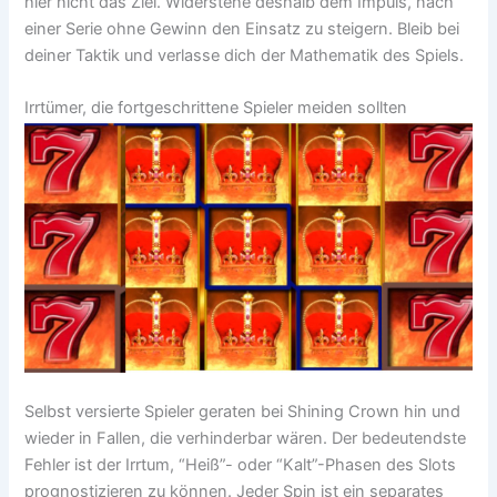
hier nicht das Ziel. Widerstehe deshalb dem Impuls, nach
einer Serie ohne Gewinn den Einsatz zu steigern. Bleib bei
deiner Taktik und verlasse dich der Mathematik des Spiels.
Irrtümer, die fortgeschrittene Spieler meiden sollten
Selbst versierte Spieler geraten bei Shining Crown hin und
wieder in Fallen, die verhinderbar wären. Der bedeutendste
Fehler ist der Irrtum, “Heiß”- oder “Kalt”-Phasen des Slots
prognostizieren zu können. Jeder Spin ist ein separates