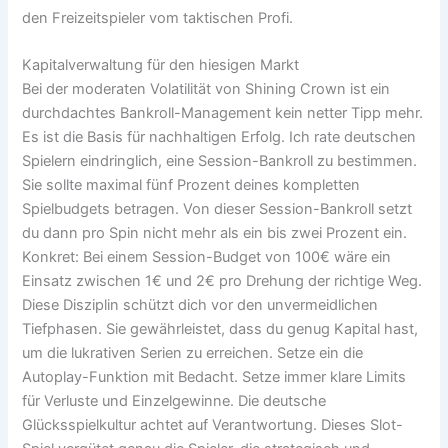
den Freizeitspieler vom taktischen Profi.
Kapitalverwaltung für den hiesigen Markt
Bei der moderaten Volatilität von Shining Crown ist ein
durchdachtes Bankroll-Management kein netter Tipp mehr.
Es ist die Basis für nachhaltigen Erfolg. Ich rate deutschen
Spielern eindringlich, eine Session-Bankroll zu bestimmen.
Sie sollte maximal fünf Prozent deines kompletten
Spielbudgets betragen. Von dieser Session-Bankroll setzt
du dann pro Spin nicht mehr als ein bis zwei Prozent ein.
Konkret: Bei einem Session-Budget von 100€ wäre ein
Einsatz zwischen 1€ und 2€ pro Drehung der richtige Weg.
Diese Disziplin schützt dich vor den unvermeidlichen
Tiefphasen. Sie gewährleistet, dass du genug Kapital hast,
um die lukrativen Serien zu erreichen. Setze ein die
Autoplay-Funktion mit Bedacht. Setze immer klare Limits
für Verluste und Einzelgewinne. Die deutsche
Glücksspielkultur achtet auf Verantwortung. Dieses Slot-