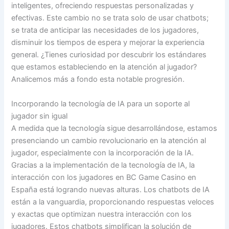
inteligentes, ofreciendo respuestas personalizadas y
efectivas. Este cambio no se trata solo de usar chatbots;
se trata de anticipar las necesidades de los jugadores,
disminuir los tiempos de espera y mejorar la experiencia
general. ¿Tienes curiosidad por descubrir los estándares
que estamos estableciendo en la atención al jugador?
Analicemos más a fondo esta notable progresión.
Incorporando la tecnología de IA para un soporte al
jugador sin igual
A medida que la tecnología sigue desarrollándose, estamos
presenciando un cambio revolucionario en la atención al
jugador, especialmente con la incorporación de la IA.
Gracias a la implementación de la tecnología de IA, la
interacción con los jugadores en BC Game Casino en
España está logrando nuevas alturas. Los chatbots de IA
están a la vanguardia, proporcionando respuestas veloces
y exactas que optimizan nuestra interacción con los
jugadores. Estos chatbots simplifican la solución de