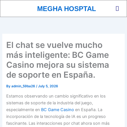
Skip
Men
MEGHA HOSPTAL
to
content
El chat se vuelve mucho
más inteligente: BC Game
Casino mejora su sistema
de soporte en España.
By
admin_59ba26
/
July 5, 2026
Estamos observando un cambio significativo en los
sistemas de soporte de la industria del juego,
especialmente en
BC Game Casino
en España. La
incorporación de la tecnología de IA es un progreso
fascinante. Las interacciones por chat ahora son más