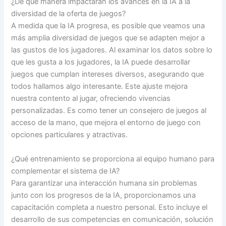
¿De qué manera impactarán los avances en la IA a la
diversidad de la oferta de juegos?
A medida que la IA progresa, es posible que veamos una
más amplia diversidad de juegos que se adapten mejor a
las gustos de los jugadores. Al examinar los datos sobre lo
que les gusta a los jugadores, la IA puede desarrollar
juegos que cumplan intereses diversos, asegurando que
todos hallamos algo interesante. Este ajuste mejora
nuestra contento al jugar, ofreciendo vivencias
personalizadas. Es como tener un consejero de juegos al
acceso de la mano, que mejora el entorno de juego con
opciones particulares y atractivas.
¿Qué entrenamiento se proporciona al equipo humano para
complementar el sistema de IA?
Para garantizar una interacción humana sin problemas
junto con los progresos de la IA, proporcionamos una
capacitación completa a nuestro personal. Esto incluye el
desarrollo de sus competencias en comunicación, solución