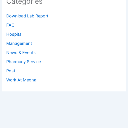
Categories
Download Lab Report
FAQ
Hospital
Management
News & Events
Pharmacy Service
Post
Work At Megha