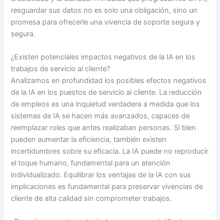
resguardar sus datos no es solo una obligación, sino un
promesa para ofrecerle una vivencia de soporte segura y
segura.
¿Existen potenciales impactos negativos de la IA en los
trabajos de servicio al cliente?
Analizamos en profundidad los posibles efectos negativos
de la IA en los puestos de servicio al cliente. La reducción
de empleos es una inquietud verdadera a medida que los
sistemas de IA se hacen más avanzados, capaces de
reemplazar roles que antes realizaban personas. Si bien
pueden aumentar la eficiencia, también existen
incertidumbres sobre su eficacia. La IA puede no reproducir
el toque humano, fundamental para un atención
individualizado. Equilibrar los ventajas de la IA con sus
implicaciones es fundamental para preservar vivencias de
cliente de alta calidad sin comprometer trabajos.