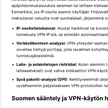
epäjohdonmukaisuuksia selaimen tai laitteen kieliaset
Esimerkiksi, jos IP-osoite asemoi käyttäjän Yhdysvalto
maksutavan valuutta ovat suomalaiset, järjestelmä vo
IP-osoitetietokannat:
Alustat hankkivat tai koosta
tunnetusta VPN-IP:stä, se estetään automaattisest
Verkkoliikenteen analyysi:
VPN-yhteydet saattavat 
soveltaa tiettyjä portteja, joita tavallinen kotiyht
tunnistusjärjestelmiä.
Laite- ja selaintietojen ristiriidat:
Kuten aiemmin tode
laiteasetukset) ovat vahva indikaattori VPN-käytö
Syvä paketti-analyysi (DPI):
Kehittyneemmät järjes
syvällisemmin paljastaakseen VPN-protokollien tai 
Suomen sääntely ja VPN-käytön h