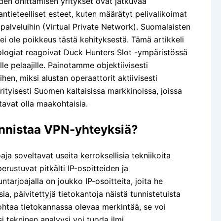
iden ohittamisen yritykset ovat jatkuvaa
aantieteelliset esteet, kuten määrätyt pelivalikoimat
palveluihin (Virtual Private Network). Suomalaisten
ei ole poikkeus tästä kehityksestä. Tämä artikkeli
nologiat reagoivat Duck Hunters Slot -ympäristössä
lle pelaajille. Painotamme objektiivisesti
hen, miksi alustan operaattorit aktiivisesti
tyisesti Suomen kaltaisissa markkinoissa, joissa
tavat olla maakohtaisia.
Tunnistaa VPN-yhteyksiä?
aja soveltavat useita kerroksellisia tekniikoita
ustuvat pitkälti IP-osoitteiden ja
tarjoajalla on joukko IP-osoitteita, joita he
sia, päivitettyjä tietokantoja näistä tunnistetuista
ohtaa tietokannassa olevaa merkintää, se voi
si tekninen analyysi voi tuoda ilmi