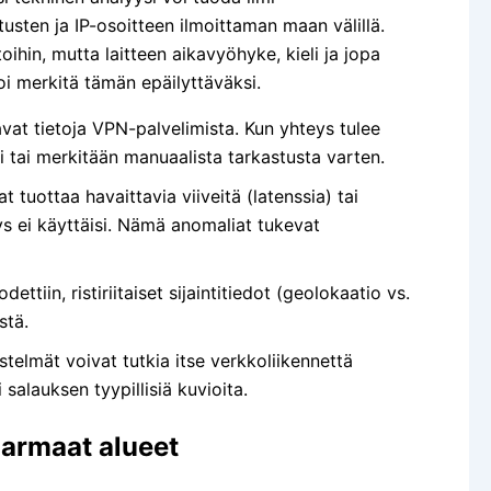
usten ja IP-osoitteen ilmoittaman maan välillä.
ihin, mutta laitteen aikavyöhyke, kieli ja jopa
i merkitä tämän epäilyttäväksi.
vat tietoja VPN-palvelimista. Kun yhteys tulee
i tai merkitään manuaalista tarkastusta varten.
tuottaa havaittavia viiveitä (latenssia) tai
eys ei käyttäisi. Nämä anomaliat tukevat
ttiin, ristiriitaiset sijaintitiedot (geolokaatio vs.
stä.
telmät voivat tutkia itse verkkoliikennettä
salauksen tyypillisiä kuvioita.
armaat alueet