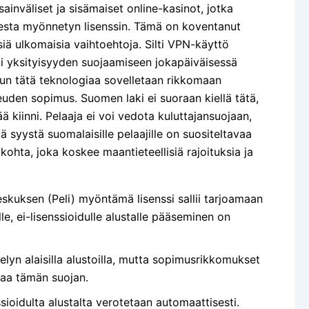
nväliset ja sisämaiset online-kasinot, jotka
omesta myönnetyn lisenssin. Tämä on koventanut
iä ulkomaisia vaihtoehtoja. Silti VPN-käyttö
sti yksityisyyden suojaamiseen jokapäiväisessä
un tätä teknologiaa sovelletaan rikkomaan
keuden sopimus. Suomen laki ei suoraan kiellä tätä,
ä kiinni. Pelaaja ei voi vedota kuluttajansuojaan,
tä syystä suomalaisille pelaajille on suositeltavaa
kohta, joka koskee maantieteellisiä rajoituksia ja
kuksen (Peli) myöntämä lisenssi sallii tarjoamaan
le, ei-lisenssioidulle alustalle pääseminen on
elyn alaisilla alustoilla, mutta sopimusrikkomukset
taa tämän suojan.
ioidulta alustalta verotetaan automaattisesti.