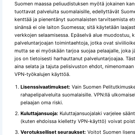
Suomen maassa peliuudistuksen myötä jokainen kansai
tuottavat palveluita suomalaisille, edellyttävät Su
kenttää ja pienentänyt suomalaisten tarvitsemista ets
sinänsä ei ole laiton Suomessa; sitä käytetään laaja
verkkojen selaamisessa. Epäselvä alue muodostuu, k
palveluntarjoajan toimintaehtoja, jotka ovat siviilioi
mutta se ei myöskään tarjoa suojaa pelaajalle, joka jä
jos on tietoisesti harhauttanut palveluntarjoajaa. Täs
aina selata ja tajuta pelisivuston ehdot, nimenomaan 
VPN-työkalujen käyttöä.
Lisenssivaatimukset:
Vain Suomen Pelitutkimuskes
rahapelipalveluita suomalaisille. VPN:llä ulkomaisel
pelaajan oma riski.
Kuluttajansuoja:
Kuluttajansuojalaki varjelee säänt
(kuten ehdoissa kielletty VPN-käyttö) voivat pois
Verotukselliset seuraukset:
Voitot Suomen lisenss