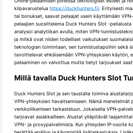
Online-pelaamisen piireissä teknologiset esteet ja ni
kilpavarustelua
https://duckhunters.fi/
. Erityisesti m
tai bonukset, saavat pelaajat usein käyttämään VPN-
pelaajien suosittelema Duck Hunters Slot -pelialusta 
analysoi analytiikan avulla, miten VPN-tunnistustek
ja mitkä ovat niiden todelliset vaikutukset suomalaisi
teknologian toimintaan, sen tunnistustapoihin sekä sii
tavoittelevat ehkäisemään VPN-yhteyksien käytön, eri
pelaaminen on valvottua mutta tietyt tarjoukset saat
Millä tavalla Duck Hunters Slot 
Duck Hunters Slot ja sen taustalla toimiva alustatarjo
VPN-yhteyksien havaitsemiseen. Nämä menetelmät per
verkkoliikenteen tarkasteluun. Jokaisella VPN-palvelun
tarjoavat asiakkailleen. Alustat ylläpitävät laajamittai
VPN- ja proxypalvelimista. Kun yhteyden IP-osoite k
herättää epäilyn ja käynnistää lisätarkastuksia. Lisäk