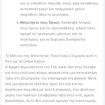
για το υπεύθυνο παιχνίδι, όπως όρια κατάθεσης,
αυτοαποκλεισμό και πραγματικό χρόνο
παιχνιδιού. Μην τα αγνοήσεις.
Μελετήστε τους Όρους:
Κατάλαβε πλήρως
τους όρους και τις προϋποθέσεις, ειδικά όσον
αφορά τις προσφορές μπόνους και τις
αναλήψεις, για να ξεφύγεις δυσάρεστες
εκπλήξεις.
Το Μέλλον της Απλότητας: Ποια Είναι η Σημασία αυτή η
Ροή για τα Online Καζίνο
Η διαρκή δημοτικότητα του Fire Joker Slot στην Ελλάδα
και στον υπόλοιπο κόσμο αποκαλύπτει μια εκτενέστερη
τάση στη βιομηχανία: την επαναφορά στα βασικά. Μετά
από μια δεκαετία εξέλιξης προς όλο και και πιο
περίπλοκα παιχνίδια με πολλά στρώσεις, ένα αξιόλογο
μέρος των παικτών ξαναβρίσκει αξία στην λιτή, άμεση
διασκέδαση. Αυτό δεν υπονοεί άρνηση της καινοτομίας,