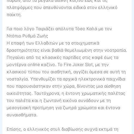
παρών, από τα μεγάλα διεθνή καζίνο έως και τις
πλατφόρμες που απευθύνονται ειδικά στον ελληνικό
παίκτη.
Για ποιο λόγο Ταιριάζει απόλυτα Τόσο Καλά με τον
Ντόπιο Ρυθμό Ζωής
Η επαφή των Ελλαδιτών με τα στοιχηματικά
δραστηριότητες είναι βαθιά θεμελιωμένη στην νοοτροπία.
Πηγαίνει από τις κλασικές παρτίδες στις καφέ έως τα
μοντέρνα online καζίνο. Το Fire Joker Slot, με την
κλασικού τύπου του αισθητική, αγγίζει άμεσα σε αυτή τη
νοσταλγία. Υπενθυμίζει τα αρχικά ηλεκτρονικά παιχνίδια
που παρουσιάστηκαν στην χώρα, δίνοντας μια αίσθηση
οικειότητας. Ταυτόχρονα, η έντονη χρωματικής παλέτας
του παλέτα και η ζωντανή εικόνα συνάδουν με τη
μεσογειακή προτίμηση για ζωηρά χρώματα και έντονα
συναισθήματα.
Επίσης, ο ελληνικός στυλ διαβίωσης συχνά εκτιμά τη