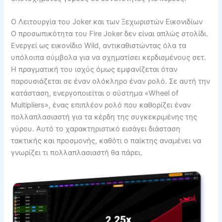
Ο Λειτουργία του Joker και των Ξεχωριστών Εικονιδίων
Ο προσωπικότητα του Fire Joker δεν είναι απλώς στολίδι.
Ενεργεί ως εικονίδιο Wild, αντικαθιστώντας όλα τα
υπόλοιπα σύμβολα για να σχηματίσει κερδισμένους σετ.
Η πραγματική του ισχύς όμως εμφανίζεται όταν
παρουσιάζεται σε έναν ολόκληρο έναν ρολό. Σε αυτή την
κατάσταση, ενεργοποιείται ο σύστημα «Wheel of
Multipliers», ένας επιπλέον ρολό που καθορίζει έναν
πολλαπλασιαστή για τα κέρδη της συγκεκριμένης της
γύρου. Αυτό το χαρακτηριστικό εισάγει διάσταση
τακτικής και προσμονής, καθότι ο παίκτης αναμένει να
γνωρίζει τι πολλαπλασιαστή θα πάρει.