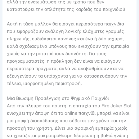
αλλά την ενσωμάτωσή της με τρόπο που δεν
καταστρέφει την απλότητα της καρδιάς του παιχνιδιού.
Αυτή η τάση μάλλον θα εισάγει περισσότερα παιχνίδια
που εφαρμόζουν ανάλογη λογική: ελάχιστες γραμμές
πληρωμής, ευδιάκριτοι κανόνες και ένα ή δύο ισχυρά,
καλά σχεδιασμένα μπόνους που ενισχύουν την εμπειρία
χωρίς να την μετατρέπουν δυσνόητη. Για τους
προγραμματιστές, η πρόκληση δεν είναι να εισάγουν
περισσότερα πράγματα, αλλά να αναβαθμίσουν και να
εξευγενίσουν τα υπάρχοντα για να κατασκευάσουν την
τέλεια, ισορροπημένη περιστροφή.
Μια Βιώσιμη Προσέγγιση στο Ψηφιακό Παιχνίδι
Από την πλευρά του παίκτη, η επιτυχία του Fire Joker Slot
ενισχύει την άποψη ότι το online παιχνίδι μπορεί να είναι
μια μορφή διασκέδασης που σέβεται τον χρόνο και την
προσοχή του χρήστη. Δίνει μια σφαιρική εμπειρία χωρίς
να χρειάζεται μακροπρόθεσμη δέσμευση ή βαθιά γνώση