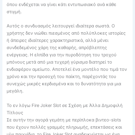
όπου ενδέχεται να γίνει κάτι εντυπωσιακό ανά κάθε
στιγμή.
Αυτός ο συνδυασμός λειτουργεί ιδιαίτερα σωστά. Ο
χρήστης δεν νιώθει πιεσμένος από πολύπλοκες ιστορίες
ή άπειρες ιδιαίτερες χαρακτηριστικά, αλλά μένει
συνδεδεμένος χάρη της καθαρής, απρόβλεπτης
ενέργειας. Η ελπίδα για την πυροδότηση του τροχού
μπόνους μετά από μια τυχερή γύρισμα διατηρεί το
ενδιαφέρον αμείωτο. Αποτελεί ένα μοντέλο που τιμά τον
χρόνο και την προσοχή του παίκτη, παρέχοντάς του
συνεχώς μικρές κερδισμένα και το δυνατότητα για μια
μεγάλη.
Το εν λόγω Fire Joker Slot σε Σχέση με Άλλα Δημοφιλή
Τίτλους
Σε αυτήν την αγορά γεμάτη με περίπλοκα βιντεο-slots
που έχουν πολλές γραμμές πληρωμής, επεκτάσεις και
μίνι παιχνίδια, το Fire Joker Slot αναδεικνύεται ως ένα