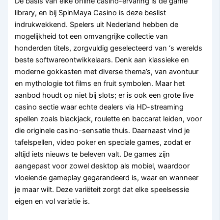
De basis van elke online casino-ervaring is de game
library, en bij SpinMaya Casino is deze beslist
indrukwekkend. Spelers uit Nederland hebben de
mogelijkheid tot een omvangrijke collectie van
honderden titels, zorgvuldig geselecteerd van ‘s werelds
beste softwareontwikkelaars. Denk aan klassieke en
moderne gokkasten met diverse thema’s, van avontuur
en mythologie tot films en fruit symbolen. Maar het
aanbod houdt op niet bij slots; er is ook een grote live
casino sectie waar echte dealers via HD-streaming
spellen zoals blackjack, roulette en baccarat leiden, voor
die originele casino-sensatie thuis. Daarnaast vind je
tafelspellen, video poker en speciale games, zodat er
altijd iets nieuws te beleven valt. De games zijn
aangepast voor zowel desktop als mobiel, waardoor
vloeiende gameplay gegarandeerd is, waar en wanneer
je maar wilt. Deze variëteit zorgt dat elke speelsessie
eigen en vol variatie is.