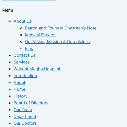
Menu
About Us
Patron and Founder Chairman’s Note
Medical Director
Our Vision, Mission & Core Values
Blog
Contact Us
Services
Work at Megha Hospital
Introduction
About
Home
History
Board of Directors
Our Team
Department
Our Doctors