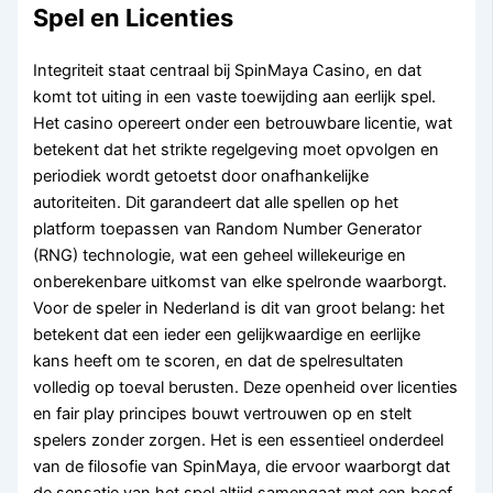
Spel en Licenties
Integriteit staat centraal bij SpinMaya Casino, en dat
komt tot uiting in een vaste toewijding aan eerlijk spel.
Het casino opereert onder een betrouwbare licentie, wat
betekent dat het strikte regelgeving moet opvolgen en
periodiek wordt getoetst door onafhankelijke
autoriteiten. Dit garandeert dat alle spellen op het
platform toepassen van Random Number Generator
(RNG) technologie, wat een geheel willekeurige en
onberekenbare uitkomst van elke spelronde waarborgt.
Voor de speler in Nederland is dit van groot belang: het
betekent dat een ieder een gelijkwaardige en eerlijke
kans heeft om te scoren, en dat de spelresultaten
volledig op toeval berusten. Deze openheid over licenties
en fair play principes bouwt vertrouwen op en stelt
spelers zonder zorgen. Het is een essentieel onderdeel
van de filosofie van SpinMaya, die ervoor waarborgt dat
de sensatie van het spel altijd samengaat met een besef