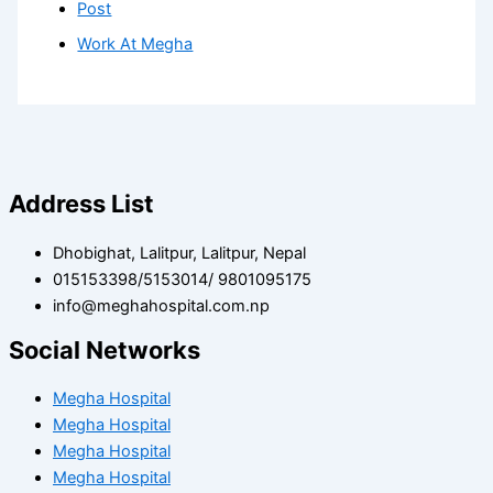
Post
Work At Megha
Address List
Dhobighat, Lalitpur, Lalitpur, Nepal
015153398/5153014/ 9801095175
info@meghahospital.com.np
Social Networks
Megha Hospital
Megha Hospital
Megha Hospital
Megha Hospital