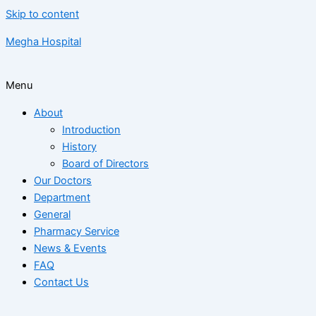
Skip to content
Megha Hospital
Menu
About
Introduction
History
Board of Directors
Our Doctors
Department
General
Pharmacy Service
News & Events
FAQ
Contact Us