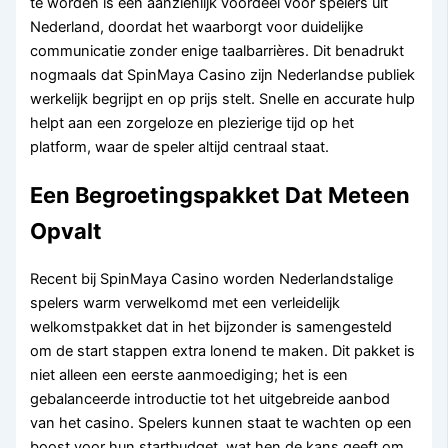
te worden is een aanzienlijk voordeel voor spelers uit
Nederland, doordat het waarborgt voor duidelijke
communicatie zonder enige taalbarrières. Dit benadrukt
nogmaals dat SpinMaya Casino zijn Nederlandse publiek
werkelijk begrijpt en op prijs stelt. Snelle en accurate hulp
helpt aan een zorgeloze en plezierige tijd op het
platform, waar de speler altijd centraal staat.
Een Begroetingspakket Dat Meteen
Opvalt
Recent bij SpinMaya Casino worden Nederlandstalige
spelers warm verwelkomd met een verleidelijk
welkomstpakket dat in het bijzonder is samengesteld
om de start stappen extra lonend te maken. Dit pakket is
niet alleen een eerste aanmoediging; het is een
gebalanceerde introductie tot het uitgebreide aanbod
van het casino. Spelers kunnen staat te wachten op een
boost voor hun startbudget, wat hen de kans geeft om