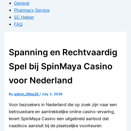
General
Pharmacy Service
SC Helper
FAQ
Spanning en Rechtvaardig
Spel bij SpinMaya Casino
voor Nederland
By
admin_59ba26
/
July 3, 2026
Voor bezoekers in Nederland die op zoek zijn naar een
betrouwbare en aantrekkelijke online casino-ervaring,
levert SpinMaya Casino een uitgebreid aanbod dat
naadloos aansluit bij de plaatselijke voorkeuren