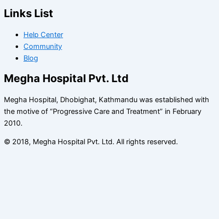
Links List
Help Center
Community
Blog
Megha Hospital Pvt. Ltd
Megha Hospital, Dhobighat, Kathmandu was established with
the motive of “Progressive Care and Treatment” in February
2010.
© 2018, Megha Hospital Pvt. Ltd. All rights reserved.