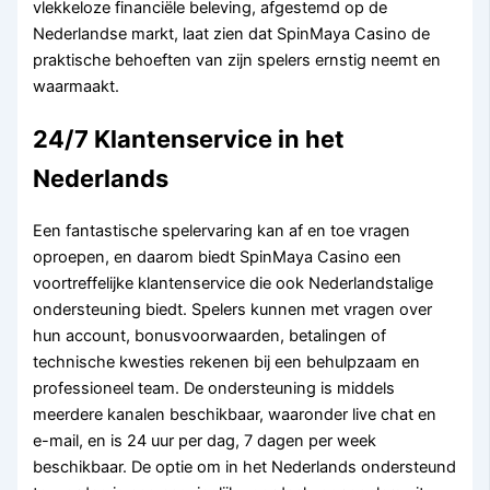
vlekkeloze financiële beleving, afgestemd op de
Nederlandse markt, laat zien dat SpinMaya Casino de
praktische behoeften van zijn spelers ernstig neemt en
waarmaakt.
24/7 Klantenservice in het
Nederlands
Een fantastische spelervaring kan af en toe vragen
oproepen, en daarom biedt SpinMaya Casino een
voortreffelijke klantenservice die ook Nederlandstalige
ondersteuning biedt. Spelers kunnen met vragen over
hun account, bonusvoorwaarden, betalingen of
technische kwesties rekenen bij een behulpzaam en
professioneel team. De ondersteuning is middels
meerdere kanalen beschikbaar, waaronder live chat en
e-mail, en is 24 uur per dag, 7 dagen per week
beschikbaar. De optie om in het Nederlands ondersteund