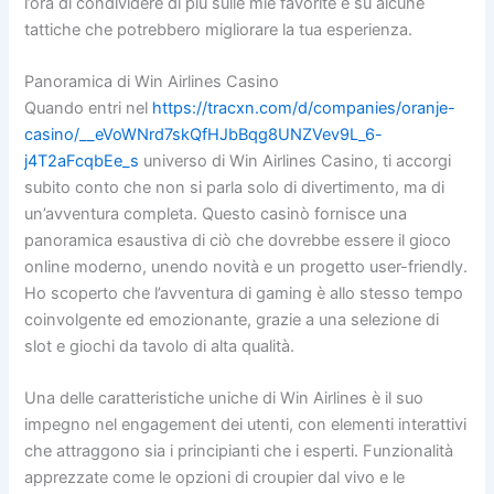
l’ora di condividere di più sulle mie favorite e su alcune
tattiche che potrebbero migliorare la tua esperienza.
Panoramica di Win Airlines Casino
Quando entri nel
https://tracxn.com/d/companies/oranje-
casino/__eVoWNrd7skQfHJbBqg8UNZVev9L_6-
j4T2aFcqbEe_s
universo di Win Airlines Casino, ti accorgi
subito conto che non si parla solo di divertimento, ma di
un’avventura completa. Questo casinò fornisce una
panoramica esaustiva di ciò che dovrebbe essere il gioco
online moderno, unendo novità e un progetto user-friendly.
Ho scoperto che l’avventura di gaming è allo stesso tempo
coinvolgente ed emozionante, grazie a una selezione di
slot e giochi da tavolo di alta qualità.
Una delle caratteristiche uniche di Win Airlines è il suo
impegno nel engagement dei utenti, con elementi interattivi
che attraggono sia i principianti che i esperti. Funzionalità
apprezzate come le opzioni di croupier dal vivo e le