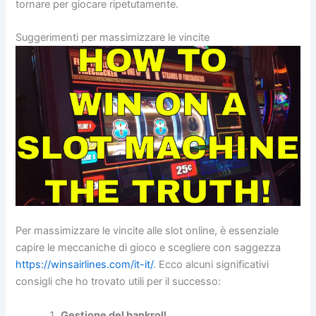
tornare per giocare ripetutamente.
Suggerimenti per massimizzare le vincite
Per massimizzare le vincite alle slot online, è essenziale
capire le meccaniche di gioco e scegliere con saggezza
https://winsairlines.com/it-it/
. Ecco alcuni significativi
consigli che ho trovato utili per il successo:
Gestione del bankroll