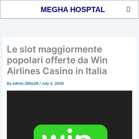
Skip
Men
MEGHA HOSPTAL
to
content
Le slot maggiormente
popolari offerte da Win
Airlines Casino in Italia
By
admin_59ba26
/
July 4, 2026