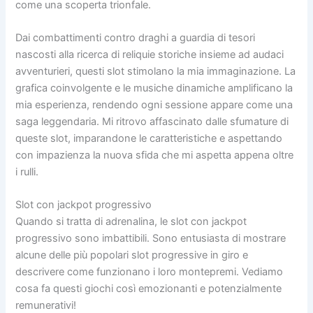
come una scoperta trionfale.
Dai combattimenti contro draghi a guardia di tesori
nascosti alla ricerca di reliquie storiche insieme ad audaci
avventurieri, questi slot stimolano la mia immaginazione. La
grafica coinvolgente e le musiche dinamiche amplificano la
mia esperienza, rendendo ogni sessione appare come una
saga leggendaria. Mi ritrovo affascinato dalle sfumature di
queste slot, imparandone le caratteristiche e aspettando
con impazienza la nuova sfida che mi aspetta appena oltre
i rulli.
Slot con jackpot progressivo
Quando si tratta di adrenalina, le slot con jackpot
progressivo sono imbattibili. Sono entusiasta di mostrare
alcune delle più popolari slot progressive in giro e
descrivere come funzionano i loro montepremi. Vediamo
cosa fa questi giochi così emozionanti e potenzialmente
remunerativi!