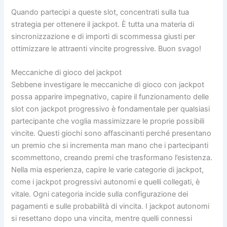
Quando partecipi a queste slot, concentrati sulla tua
strategia per ottenere il jackpot. È tutta una materia di
sincronizzazione e di importi di scommessa giusti per
ottimizzare le attraenti vincite progressive. Buon svago!
Meccaniche di gioco del jackpot
Sebbene investigare le meccaniche di gioco con jackpot
possa apparire impegnativo, capire il funzionamento delle
slot con jackpot progressivo è fondamentale per qualsiasi
partecipante che voglia massimizzare le proprie possibili
vincite. Questi giochi sono affascinanti perché presentano
un premio che si incrementa man mano che i partecipanti
scommettono, creando premi che trasformano l’esistenza.
Nella mia esperienza, capire le varie categorie di jackpot,
come i jackpot progressivi autonomi e quelli collegati, è
vitale. Ogni categoria incide sulla configurazione dei
pagamenti e sulle probabilità di vincita. I jackpot autonomi
si resettano dopo una vincita, mentre quelli connessi