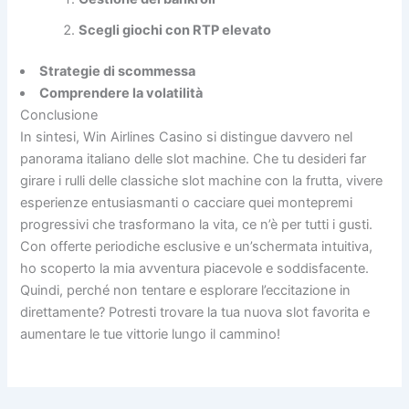
Scegli giochi con RTP elevato
Strategie di scommessa
Comprendere la volatilità
Conclusione
In sintesi, Win Airlines Casino si distingue davvero nel
panorama italiano delle slot machine. Che tu desideri far
girare i rulli delle classiche slot machine con la frutta, vivere
esperienze entusiasmanti o cacciare quei montepremi
progressivi che trasformano la vita, ce n’è per tutti i gusti.
Con offerte periodiche esclusive e un’schermata intuitiva,
ho scoperto la mia avventura piacevole e soddisfacente.
Quindi, perché non tentare e esplorare l’eccitazione in
direttamente? Potresti trovare la tua nuova slot favorita e
aumentare le tue vittorie lungo il cammino!