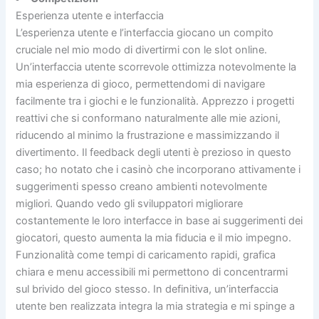
Esperienza utente e interfaccia
L’esperienza utente e l’interfaccia giocano un compito
cruciale nel mio modo di divertirmi con le slot online.
Un’interfaccia utente scorrevole ottimizza notevolmente la
mia esperienza di gioco, permettendomi di navigare
facilmente tra i giochi e le funzionalità. Apprezzo i progetti
reattivi che si conformano naturalmente alle mie azioni,
riducendo al minimo la frustrazione e massimizzando il
divertimento. Il feedback degli utenti è prezioso in questo
caso; ho notato che i casinò che incorporano attivamente i
suggerimenti spesso creano ambienti notevolmente
migliori. Quando vedo gli sviluppatori migliorare
costantemente le loro interfacce in base ai suggerimenti dei
giocatori, questo aumenta la mia fiducia e il mio impegno.
Funzionalità come tempi di caricamento rapidi, grafica
chiara e menu accessibili mi permettono di concentrarmi
sul brivido del gioco stesso. In definitiva, un’interfaccia
utente ben realizzata integra la mia strategia e mi spinge a