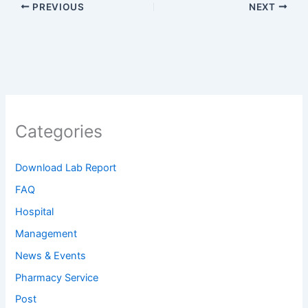
PREVIOUS
NEXT
Categories
Download Lab Report
FAQ
Hospital
Management
News & Events
Pharmacy Service
Post