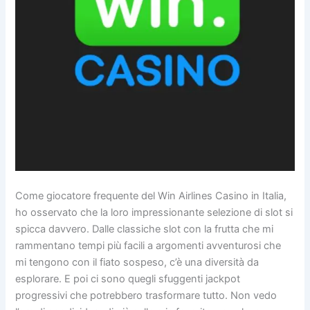
Come giocatore frequente del Win Airlines Casino in Italia,
ho osservato che la loro impressionante selezione di slot si
spicca davvero. Dalle classiche slot con la frutta che mi
rammentano tempi più facili a argomenti avventurosi che
mi tengono con il fiato sospeso, c’è una diversità da
esplorare. E poi ci sono quegli sfuggenti jackpot
progressivi che potrebbero trasformare tutto. Non vedo