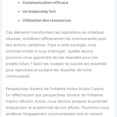
Communication efficace
Un leadership fort
Utilisation des ressources
Ces éléments transforment les aspirations en initiatives
réussies, mobilisant efficacement les communautés pour
des actions caritatives. Face à cette synergie, nous
sommes incités à nous interroger : quelles leçons
pouvons-nous apprendre de ces réussites pour nos
projets futurs ? Saisir les rouages du succès est essentiel
pour reproduire et soutenir les réussites de notre
communauté.
Perspectives d’avenir de l’initiative Active Action Casino
En réfléchissant aux perspectives d’avenir de l’Initiative
Casino d’Action Active, nous devons analyser le potentiel
d’expansion et la pérennité de nos efforts. Pourrions-nous
améliorer l’engagement communautaire tout en restant