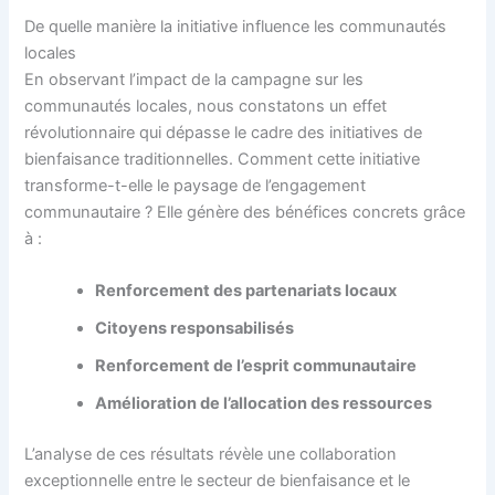
De quelle manière la initiative influence les communautés
locales
En observant l’impact de la campagne sur les
communautés locales, nous constatons un effet
révolutionnaire qui dépasse le cadre des initiatives de
bienfaisance traditionnelles. Comment cette initiative
transforme-t-elle le paysage de l’engagement
communautaire ? Elle génère des bénéfices concrets grâce
à :
Renforcement des partenariats locaux
Citoyens responsabilisés
Renforcement de l’esprit communautaire
Amélioration de l’allocation des ressources
L’analyse de ces résultats révèle une collaboration
exceptionnelle entre le secteur de bienfaisance et le