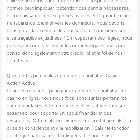
collecte de fonds dans notre zone ? Le respect de ces
normes peut impliquer l’obtention des permis nécessaires,
la connaissance des exigences fiscales et la garantie d’une
transparence totale envers les donateurs. Nous devons
nous poser la question : les transactions financières sont-
elles traçables et justifiées ? En respectant ces règles, nous
préservons non seulement les normes légales, mais nous
consolidons également notre crédibilité et la foi de nos
donateurs.
Qui sont les principales sponsors de l’initiative Casino
Action Active ?
Pour déterminer les principaux sponsors de l’initiative de
casino en ligne, nous nous focalisons sur les partenaires
communautaires et les entreprises. Ces acteurs clés sont
essentiels pour apporter un appui financier et des
ressources. Offrent-ils leur expertise ou contribuent-ils à la
prise de conscience et à la mobilisation ? Saisir le fonction
de chaque partenaire est indispensable pour saisir