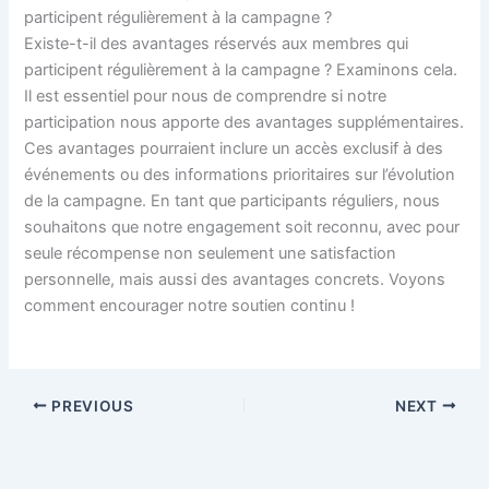
participent régulièrement à la campagne ?
Existe-t-il des avantages réservés aux membres qui
participent régulièrement à la campagne ? Examinons cela.
Il est essentiel pour nous de comprendre si notre
participation nous apporte des avantages supplémentaires.
Ces avantages pourraient inclure un accès exclusif à des
événements ou des informations prioritaires sur l’évolution
de la campagne. En tant que participants réguliers, nous
souhaitons que notre engagement soit reconnu, avec pour
seule récompense non seulement une satisfaction
personnelle, mais aussi des avantages concrets. Voyons
comment encourager notre soutien continu !
PREVIOUS
NEXT