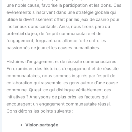
une noble cause, favorise la participation et les dons. Ces
événements s’inscrivent dans une stratégie globale qui
utilise le divertissement offert par les jeux de casino pour
inciter aux dons caritatifs. Ainsi, nous tirons parti du
potentiel du jeu, de l’esprit communautaire et de
l’engagement, forgeant une alliance forte entre les
passionnés de jeux et les causes humanitaires.
Histoires d’engagement et de réussite communautaires
En examinant des histoires d’engagement et de réussite
communautaires, nous sommes inspirés par l’esprit de
collaboration qui rassemble les gens autour d’une cause
commune. Qu’est-ce qui distingue véritablement ces
initiatives ? Analysons de plus près les facteurs qui
encouragent un engagement communautaire réussi.
Considérons les points suivants :
Vision partagée