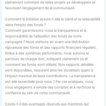
pleinement comment de telles projets se développent et
favorisent l’engagement de la communauté.
Comment la initiative assure-t-elle la clarté et la redevabilité
dans l’emploi des fonds ?
Comment garantissons-nous la transparence et la
responsabilité de l’utilisation des fonds de notre
campagne ? Nous mettons en avant une distribution
rigoureuse des fonds et des rapports financiers réguliers.
Grâce à des systèmes performants, nous suivons le
parcours de chaque don, indiquant clairement où et
comment les fonds sont utilisés. Nos rapports détaillés
sont disponibles, rassurant ainsi les donateurs quant à
l’impact maximal de leurs contributions. La transparence
est-elle essentielle pour nous ? Par ces pratiques, nous
nous engageons à rendre des comptes et à renforcer la
confiance au sein de notre communauté.
Existe-t-il des avantages réservés aux membres qui