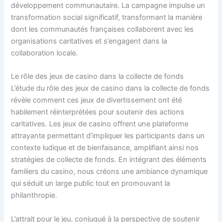
développement communautaire. La campagne impulse un
transformation social significatif, transformant la manière
dont les communautés françaises collaborent avec les
organisations caritatives et s’engagent dans la
collaboration locale.
Le rôle des jeux de casino dans la collecte de fonds
L’étude du rôle des jeux de casino dans la collecte de fonds
révèle comment ces jeux de divertissement ont été
habilement réinterprétées pour soutenir des actions
caritatives. Les jeux de casino offrent une plateforme
attrayante permettant d’impliquer les participants dans un
contexte ludique et de bienfaisance, amplifiant ainsi nos
stratégies de collecte de fonds. En intégrant des éléments
familiers du casino, nous créons une ambiance dynamique
qui séduit un large public tout en promouvant la
philanthropie.
L’attrait pour le jeu, conjugué à la perspective de soutenir