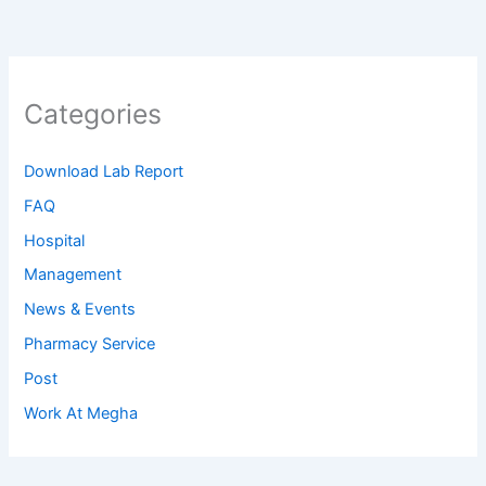
Categories
Download Lab Report
FAQ
Hospital
Management
News & Events
Pharmacy Service
Post
Work At Megha